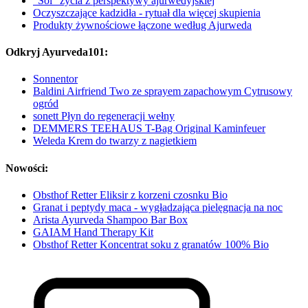
"Sól" życia z perspektywy ajurwedyjskiej
Oczyszczające kadzidła - rytuał dla więcej skupienia
Produkty żywnościowe łączone według Ajurweda
Odkryj Ayurveda101:
Sonnentor
Baldini Airfriend Two ze sprayem zapachowym Cytrusowy
ogród
sonett Płyn do regeneracji wełny
DEMMERS TEEHAUS T-Bag Original Kaminfeuer
Weleda Krem do twarzy z nagietkiem
Nowości:
Obsthof Retter Eliksir z korzeni czosnku Bio
Granat i peptydy maca - wygładzająca pielęgnacja na noc
Arista Ayurveda Shampoo Bar Box
GAIAM Hand Therapy Kit
Obsthof Retter Koncentrat soku z granatów 100% Bio