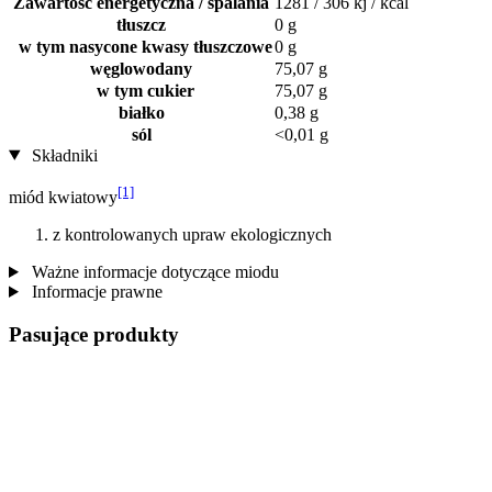
Zawartość energetyczna / spalania
1281 / 306 kj / kcal
tłuszcz
0 g
w tym nasycone kwasy tłuszczowe
0 g
węglowodany
75,07 g
w tym cukier
75,07 g
białko
0,38 g
sól
<0,01 g
Składniki
[1]
miód kwiatowy
z kontrolowanych upraw ekologicznych
Ważne informacje dotyczące miodu
Informacje prawne
Pasujące produkty