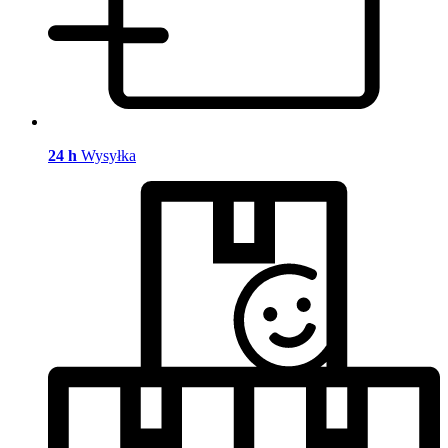
24 h
Wysyłka