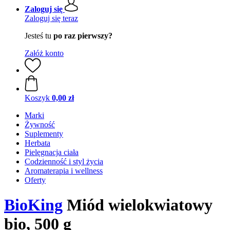
Zaloguj się
Zaloguj się teraz
Jesteś tu
po raz pierwszy?
Załóż konto
Koszyk
0,00 zł
Marki
Żywność
Suplementy
Herbata
Pielęgnacja ciała
Codzienność i styl życia
Aromaterapia i wellness
Oferty
BioKing
Miód wielokwiatowy
bio, 500 g