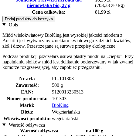
niemowlaka bio, 27 g
(703,33 zł / kg)
Cena całkowita:
81,99 zł
Dodaj produkty do koszyka
Opis
Miód wielokwiatowy BioKing jest wysokiej jakości miodem z
Austrii i jest wytwarzany z nektaru kwiatowego z dzikich kwiatów,
ziół i drzew. Przestrzegane są surowe przepisy ekologiczne.
Podczas produkcji pszczelarz usuwa plastry miodu na „ciepło”. Przy
napełnianiu słoików miód jest delikatnie podgrzewany w tak zwanej
komorze rozgrzewającej, aby zapobiec przegrzaniu.
Nr art.:
PL-101303
Zawartość:
500 g
EAN:
9120013230513
Numer producenta:
101303
Marki:
BioKing
Dieta:
Wegetariańska
Właściwości produktu:
wegetariański
Wartość odżywcza
Wartość odżywcza
na 100 g