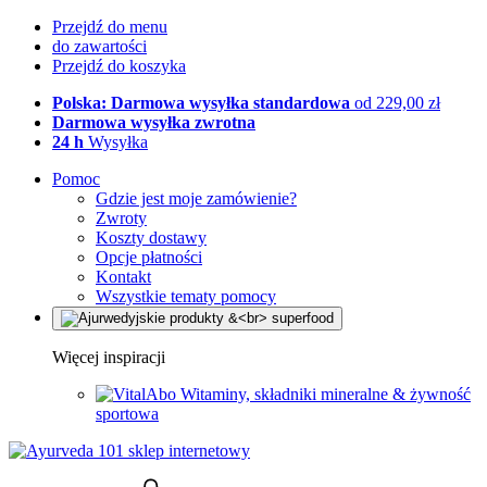
Przejdź do menu
do zawartości
Przejdź do koszyka
Polska: Darmowa wysyłka standardowa
od 229,00 zł
Darmowa wysyłka zwrotna
24 h
Wysyłka
Pomoc
Gdzie jest moje zamówienie?
Zwroty
Koszty dostawy
Opcje płatności
Kontakt
Wszystkie tematy pomocy
Więcej inspiracji
Witaminy, składniki mineralne & żywność
sportowa