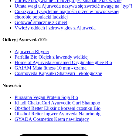
Zdrowe odżywianie - dlaczego jest śniadanie tak ważne
Utrata wagi u Ajurweda nazywa się zwrócić uwagę na "typ"!
Cukrzyca - tysiącletnie mądrości przeciw nowoczesnej
chorobie populacki ludzkiej
Gotować smacznie z Ghee!
Vwieży oddech i zdrowy głos z Ajurweda
Odkryj Ayurveda101:
Ajurweda Rhyner
Farfalla Bio Olejek z lawendy wielkiej
Home of Ayurveda somamed Oryginalne ghee Bio
GAIAM Mata fitness 10 mm - czarna
Cosmoveda Kapsułki Shatavari - ekologiczne
Nowości:
Purasana Vegan Protein Soja Bio
Khadi ChakraCurl Ayurvedic Curl Shampoo
Obsthof Retter Eliksir z korzeni czosnku Bio
Obsthof Retter Ingwer Ayurveda Naturhonig
GYADA Cosmetics Krem nawilżający