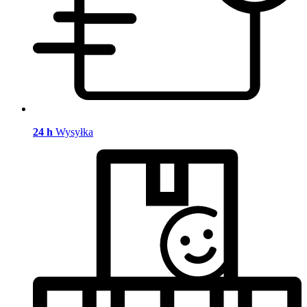
24 h
Wysyłka