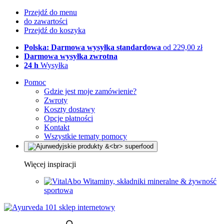
Przejdź do menu
do zawartości
Przejdź do koszyka
Polska: Darmowa wysyłka standardowa
od 229,00 zł
Darmowa wysyłka zwrotna
24 h
Wysyłka
Pomoc
Gdzie jest moje zamówienie?
Zwroty
Koszty dostawy
Opcje płatności
Kontakt
Wszystkie tematy pomocy
Więcej inspiracji
Witaminy, składniki mineralne & żywność
sportowa