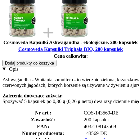
Cosmoveda Kapsułki Ashwagandha - ekologiczne, 200 kapsułek
Cosmoveda Kapsułki Triphala BIO, 200 kapsułek
Cena całkowita:
Dodaj produkty do koszyka
Opis
Ashwagandha - Whitania somnifera - to wiecznie zielona, krzaczkowat
czerwonych jagodach, których korzenie są używane w żywieniu aju
Zalecenia dotyczące zużycia:
Spożywać 5 kapsułek po 0,36 g (0,26 g netto) dwa razy dziennie międ
Nr art.:
COS-143569-DE
Zawartość:
200 kapsułek
EAN:
4032108143569
Numer producenta:
143569-DE