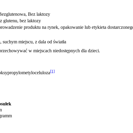
Bezglutenowa, Bez laktozy
z glutenu, bez laktozy
wadzenie produktu na rynek, opakowanie lub etykieta dostarczonego 
suchym miejscu, z dala od światła
 przechowywać w miejscach niedostępnych dla dzieci.
[1]
oksypropylometyloceluloza
psułek
m
igramm