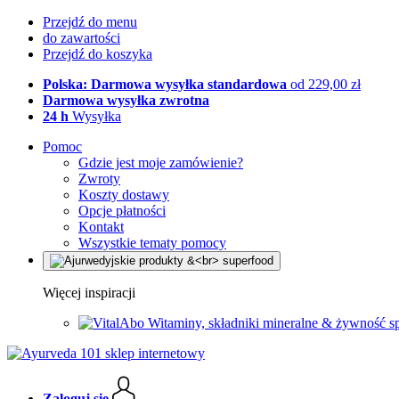
Przejdź do menu
do zawartości
Przejdź do koszyka
Polska: Darmowa wysyłka standardowa
od 229,00 zł
Darmowa wysyłka zwrotna
24 h
Wysyłka
Pomoc
Gdzie jest moje zamówienie?
Zwroty
Koszty dostawy
Opcje płatności
Kontakt
Wszystkie tematy pomocy
Więcej inspiracji
Witaminy, składniki mineralne & żywność s
Zaloguj się