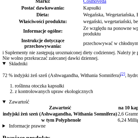
Marki:
Cosmoveda
Postać dawkowania:
Kapsułki
Dieta:
Wegańska, Wegetariańska, 
Właściwości produktu:
wegański, wegetariański, be
Ze względu na ponowne wpro
Informacje ogólne:
produktu
Instrukcje dotyczące
przechowywać w chłodnym, 
przechowywania:
i
Suplementy nie zastępują urozmaiconej diety codziennej. Należy je
Nie wolno przekraczać zalecanej dawki dziennej.
Składniki
[2]
72 % indyjski żeń szeń (Ashwagandha, Withania Somnifera)
, hydr
roślinna otoczka kapsułki
z kontrolowanych upraw ekologicznych
Zawartość
Zawartość
na 10 ka
indyjski żeń szeń (Ashwagandha, Withania Somnifera)
2,6 Gram
w tym Polyphenole
6,24 Mill
Informacje prawne
Pasujące produkty