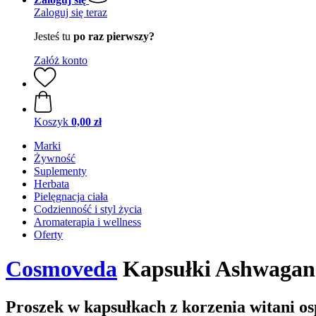
Zaloguj się teraz
Jesteś tu
po raz pierwszy?
Załóż konto
Koszyk
0,00 zł
Marki
Żywność
Suplementy
Herbata
Pielęgnacja ciała
Codzienność i styl życia
Aromaterapia i wellness
Oferty
Cosmoveda
Kapsułki Ashwagand
Proszek w kapsułkach z korzenia witani os