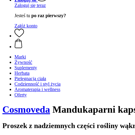
Zaloguj się teraz
Jesteś tu
po raz pierwszy?
Załóż konto
Marki
Żywność
Suplementy
Herbata
Pielęgnacja ciała
Codzienność i styl życia
Aromaterapia i wellness
Oferty
Cosmoveda
Mandukaparni kapsu
Proszek z nadziemnych części rośliny wąk