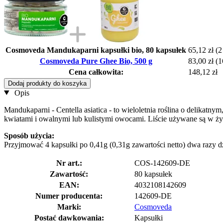
Cosmoveda Mandukaparni kapsułki bio, 80 kapsułek
65,12 zł
(2
Cosmoveda Pure Ghee Bio, 500 g
83,00 zł
(1
Cena całkowita:
148,12 zł
Dodaj produkty do koszyka
Opis
Mandukaparni - Centella asiatica - to wieloletnia roślina o delikatn
kwiatami i owalnymi lub kulistymi owocami. Liście używane są w ż
Sposób użycia:
Przyjmować 4 kapsułki po 0,41g (0,31g zawartości netto) dwa razy dz
Nr art.:
COS-142609-DE
Zawartość:
80 kapsułek
EAN:
4032108142609
Numer producenta:
142609-DE
Marki:
Cosmoveda
Postać dawkowania:
Kapsułki