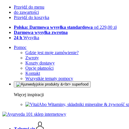
Przejdź do menu
do zawartości
Przejdź do koszyka
Polska: Darmowa wysyłka standardowa
od 229,00 zł
Darmowa wysyłka zwrotna
24 h
Wysyłka
Pomoc
Gdzie jest moje zamówienie?
Zwroty
Koszty dostawy
Opcje płatności
Kontakt
Wszystkie tematy pomocy
Więcej inspiracji
Witaminy, składniki mineralne & żywność s
Zaloguj się