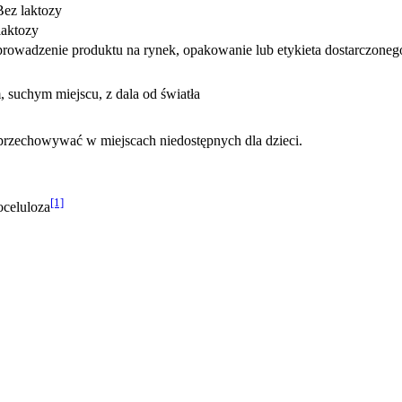
ez laktozy
laktozy
wadzenie produktu na rynek, opakowanie lub etykieta dostarczonego 
suchym miejscu, z dala od światła
 przechowywać w miejscach niedostępnych dla dzieci.
[1]
oceluloza