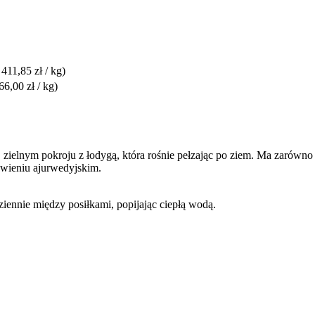
 411,85 zł / kg)
66,00 zł / kg)
ym, zielnym pokroju z łodygą, która rośnie pełzając po ziem. Ma zarówno
ywieniu ajurwedyjskim.
iennie między posiłkami, popijając ciepłą wodą.