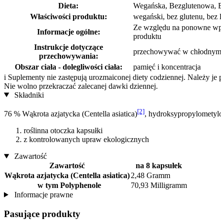
Dieta:
Wegańska, Bezglutenowa, B
Właściwości produktu:
wegański, bez glutenu, bez 
Ze względu na ponowne wpro
Informacje ogólne:
produktu
Instrukcje dotyczące
przechowywać w chłodnym, 
przechowywania:
Obszar ciała - dolegliwości ciała:
pamięć i koncentracja
i
Suplementy nie zastępują urozmaiconej diety codziennej. Należy je
Nie wolno przekraczać zalecanej dawki dziennej.
Składniki
[2]
76 % Wąkrota azjatycka (Centella asiatica)
, hydroksypropylometyl
roślinna otoczka kapsułki
z kontrolowanych upraw ekologicznych
Zawartość
Zawartość
na 8 kapsułek
Wąkrota azjatycka (Centella asiatica)
2,48 Gramm
w tym Polyphenole
70,93 Milligramm
Informacje prawne
Pasujące produkty