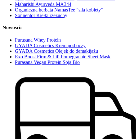
Maharishi Ayurveda MA344
Organiczna herbata NamasTee "siła kobiety"
Sonnentor Kiełki rzeżuchy
Nowości:
Purasana Whey Protein
GYADA Cosmetics Krem pod oczy
GYADA Cosmetics Olejek do demakijażu
Exo Boost Firm & Lift Pomegranate Sheet Mask
Purasana Vegan Protein Soja Bio