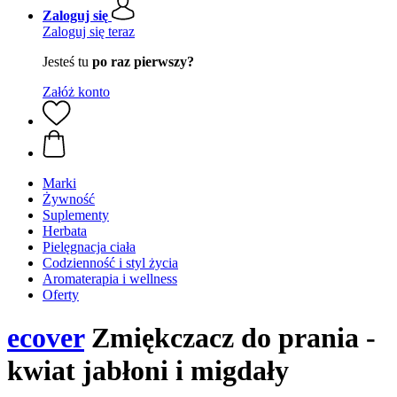
Zaloguj się
Zaloguj się teraz
Jesteś tu
po raz pierwszy?
Załóż konto
Marki
Żywność
Suplementy
Herbata
Pielęgnacja ciała
Codzienność i styl życia
Aromaterapia i wellness
Oferty
ecover
Zmiękczacz do prania -
kwiat jabłoni i migdały