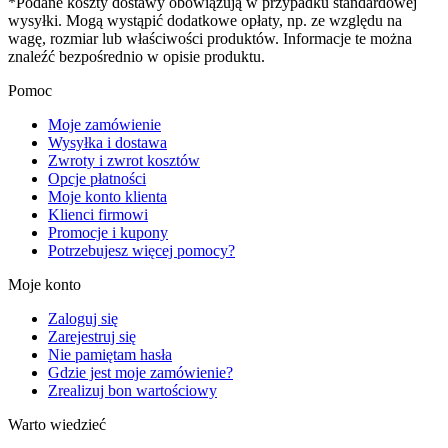
*Podane koszty dostawy obowiązują w przypadku standardowej
wysyłki. Mogą wystąpić dodatkowe opłaty, np. ze względu na
wagę, rozmiar lub właściwości produktów. Informacje te można
znaleźć bezpośrednio w opisie produktu.
Pomoc
Moje zamówienie
Wysyłka i dostawa
Zwroty i zwrot kosztów
Opcje płatności
Moje konto klienta
Klienci firmowi
Promocje i kupony
Potrzebujesz więcej pomocy?
Moje konto
Zaloguj się
Zarejestruj się
Nie pamiętam hasła
Gdzie jest moje zamówienie?
Zrealizuj bon wartościowy
Warto wiedzieć