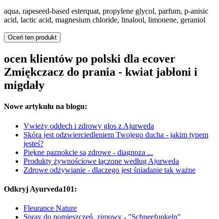
aqua, rapeseed-based esterquat, propylene glycol, parfum, p-anisic
acid, lactic acid, magnesium chloride, linalool, limonene, geraniol
Oceń ten produkt
ocen klientów po polski dla ecover
Zmiękczacz do prania - kwiat jabłoni i
migdały
Nowe artykułu na blogu:
Vwieży oddech i zdrowy głos z Ajurweda
Skóra jest odzwierciedleniem Twojego ducha - jakim typem
jesteś?
Piękne paznokcie są zdrowe - diagnoza ...
Produkty żywnościowe łączone według Ajurweda
Zdrowe odżywianie - dlaczego jest śniadanie tak ważne
Odkryj Ayurveda101:
Fleurance Nature
Spray do pomieszczeń, zimowy - "Schneefunkeln"