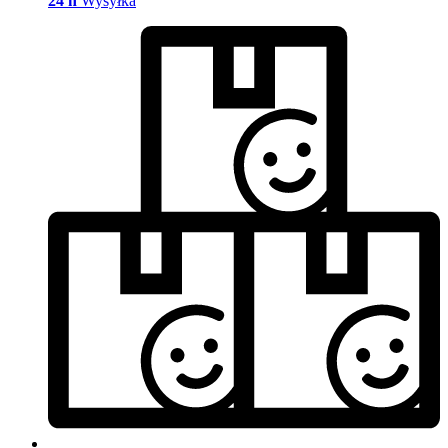
24 h
Wysyłka