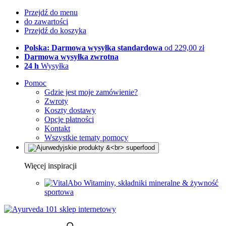
Przejdź do menu
do zawartości
Przejdź do koszyka
Polska: Darmowa wysyłka standardowa
od 229,00 zł
Darmowa wysyłka zwrotna
24 h
Wysyłka
Pomoc
Gdzie jest moje zamówienie?
Zwroty
Koszty dostawy
Opcje płatności
Kontakt
Wszystkie tematy pomocy
Więcej inspiracji
Witaminy, składniki mineralne & żywność
sportowa