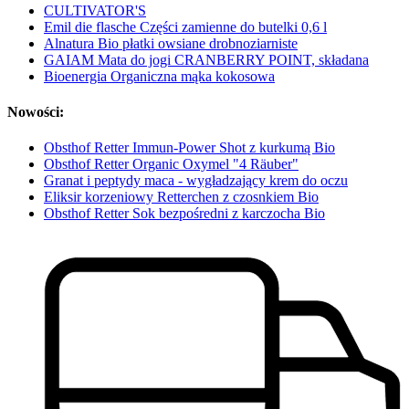
CULTIVATOR'S
Emil die flasche Części zamienne do butelki 0,6 l
Alnatura Bio płatki owsiane drobnoziarniste
GAIAM Mata do jogi CRANBERRY POINT, składana
Bioenergia Organiczna mąka kokosowa
Nowości:
Obsthof Retter Immun-Power Shot z kurkumą Bio
Obsthof Retter Organic Oxymel "4 Räuber"
Granat i peptydy maca - wygładzający krem do oczu
Eliksir korzeniowy Retterchen z czosnkiem Bio
Obsthof Retter Sok bezpośredni z karczocha Bio