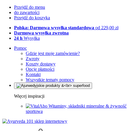
Przejdź do menu
do zawartości
Przejdź do koszyka
Polska: Darmowa wysyłka standardowa
od 229,00 zł
Darmowa wysyłka zwrotna
24 h
Wysyłka
Pomoc
Gdzie jest moje zamówienie?
Zwroty
Koszty dostawy
Opcje płatności
Kontakt
Wszystkie tematy pomocy
Więcej inspiracji
Witaminy, składniki mineralne & żywność
sportowa