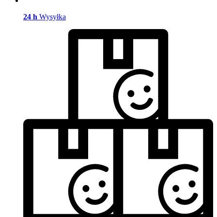
24 h
Wysyłka