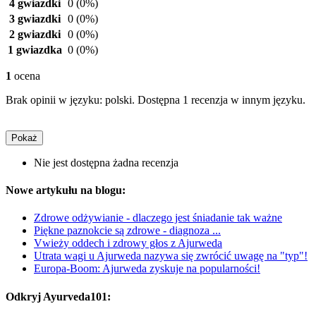
4 gwiazdki
0
(0%)
3 gwiazdki
0
(0%)
2 gwiazdki
0
(0%)
1 gwiazdka
0
(0%)
1
ocena
Brak opinii w języku: polski. Dostępna 1 recenzja w innym języku.
Pokaż
Nie jest dostępna żadna recenzja
Nowe artykułu na blogu:
Zdrowe odżywianie - dlaczego jest śniadanie tak ważne
Piękne paznokcie są zdrowe - diagnoza ...
Vwieży oddech i zdrowy głos z Ajurweda
Utrata wagi u Ajurweda nazywa się zwrócić uwagę na "typ"!
Europa-Boom: Ajurweda zyskuje na popularności!
Odkryj Ayurveda101: