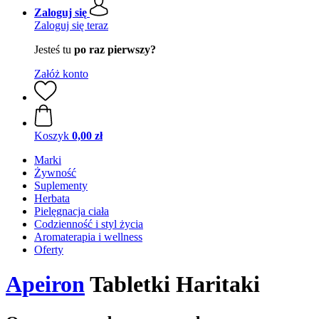
Zaloguj się
Zaloguj się teraz
Jesteś tu
po raz pierwszy?
Załóż konto
Koszyk
0,00 zł
Marki
Żywność
Suplementy
Herbata
Pielęgnacja ciała
Codzienność i styl życia
Aromaterapia i wellness
Oferty
Apeiron
Tabletki Haritaki