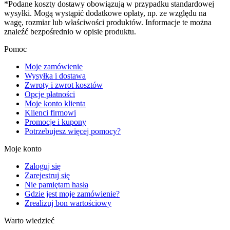
*Podane koszty dostawy obowiązują w przypadku standardowej
wysyłki. Mogą wystąpić dodatkowe opłaty, np. ze względu na
wagę, rozmiar lub właściwości produktów. Informacje te można
znaleźć bezpośrednio w opisie produktu.
Pomoc
Moje zamówienie
Wysyłka i dostawa
Zwroty i zwrot kosztów
Opcje płatności
Moje konto klienta
Klienci firmowi
Promocje i kupony
Potrzebujesz więcej pomocy?
Moje konto
Zaloguj się
Zarejestruj się
Nie pamiętam hasła
Gdzie jest moje zamówienie?
Zrealizuj bon wartościowy
Warto wiedzieć