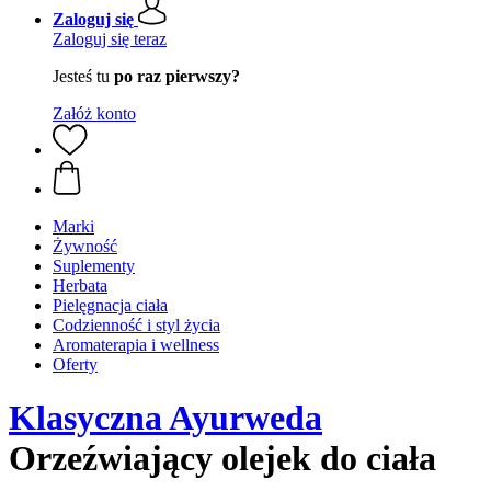
Zaloguj się
Zaloguj się teraz
Jesteś tu
po raz pierwszy?
Załóż konto
Marki
Żywność
Suplementy
Herbata
Pielęgnacja ciała
Codzienność i styl życia
Aromaterapia i wellness
Oferty
Klasyczna Ayurweda
Orzeźwiający olejek do ciała