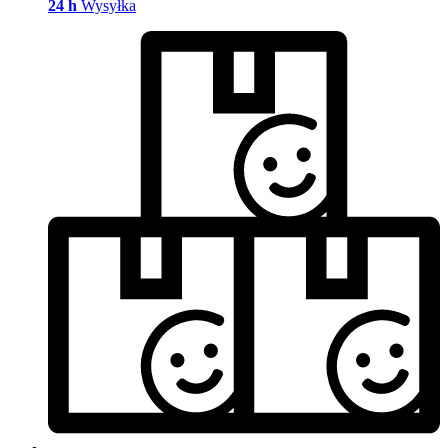
24 h
Wysyłka