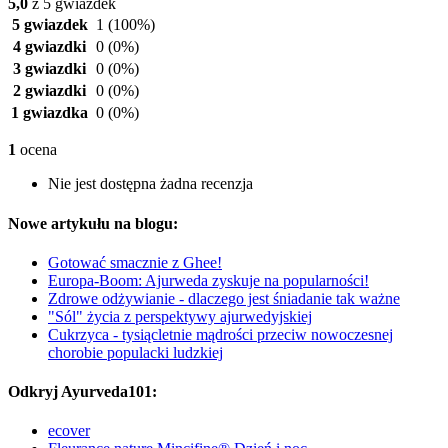
5,0
z 5 gwiazdek
5 gwiazdek
1
(100%)
4 gwiazdki
0
(0%)
3 gwiazdki
0
(0%)
2 gwiazdki
0
(0%)
1 gwiazdka
0
(0%)
1
ocena
Nie jest dostępna żadna recenzja
Nowe artykułu na blogu:
Gotować smacznie z Ghee!
Europa-Boom: Ajurweda zyskuje na popularności!
Zdrowe odżywianie - dlaczego jest śniadanie tak ważne
"Sól" życia z perspektywy ajurwedyjskiej
Cukrzyca - tysiącletnie mądrości przeciw nowoczesnej
chorobie populacki ludzkiej
Odkryj Ayurveda101:
ecover