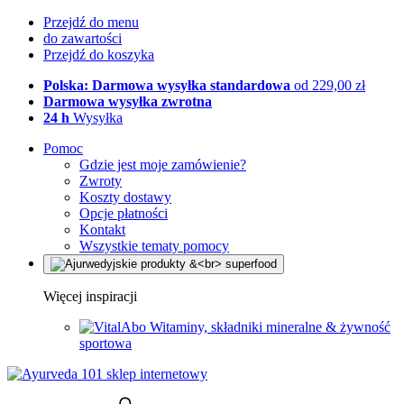
Przejdź do menu
do zawartości
Przejdź do koszyka
Polska: Darmowa wysyłka standardowa
od 229,00 zł
Darmowa wysyłka zwrotna
24 h
Wysyłka
Pomoc
Gdzie jest moje zamówienie?
Zwroty
Koszty dostawy
Opcje płatności
Kontakt
Wszystkie tematy pomocy
Więcej inspiracji
Witaminy, składniki mineralne & żywność
sportowa