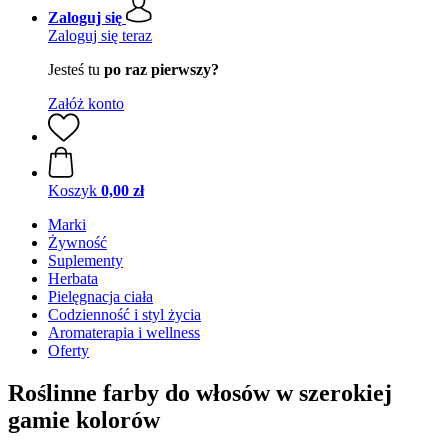
Zaloguj się
Zaloguj się teraz
Jesteś tu
po raz pierwszy?
Załóż konto
Koszyk
0,00 zł
Marki
Żywność
Suplementy
Herbata
Pielęgnacja ciała
Codzienność i styl życia
Aromaterapia i wellness
Oferty
Roślinne farby do włosów w szerokiej
gamie kolorów