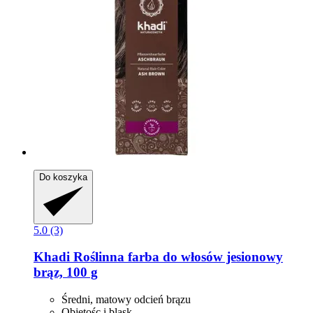
Do koszyka
5.0 (3)
Khadi
Roślinna farba do włosów jesionowy
brąz, 100 g
Średni, matowy odcień brązu
Objętośc i blask