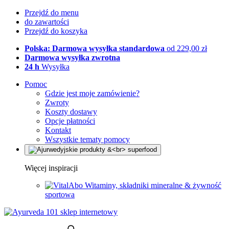
Przejdź do menu
do zawartości
Przejdź do koszyka
Polska: Darmowa wysyłka standardowa
od 229,00 zł
Darmowa wysyłka zwrotna
24 h
Wysyłka
Pomoc
Gdzie jest moje zamówienie?
Zwroty
Koszty dostawy
Opcje płatności
Kontakt
Wszystkie tematy pomocy
Więcej inspiracji
Witaminy, składniki mineralne & żywność
sportowa