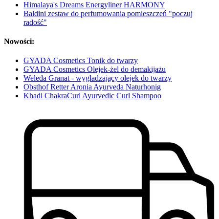
Himalaya's Dreams Energyliner HARMONY
Baldini zestaw do perfumowania pomieszczeń "poczuj
radość"
Nowości:
GYADA Cosmetics Tonik do twarzy
GYADA Cosmetics Olejek-żel do demakijażu
Weleda Granat - wygładzający olejek do twarzy
Obsthof Retter Aronia Ayurveda Naturhonig
Khadi ChakraCurl Ayurvedic Curl Shampoo