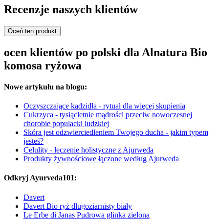
Recenzje naszych klientów
Oceń ten produkt
ocen klientów po polski dla Alnatura Bio
komosa ryżowa
Nowe artykułu na blogu:
Oczyszczające kadzidła - rytuał dla więcej skupienia
Cukrzyca - tysiącletnie mądrości przeciw nowoczesnej
chorobie populacki ludzkiej
Skóra jest odzwierciedleniem Twojego ducha - jakim typem
jesteś?
Celulity - leczenie holistyczne z Ajurweda
Produkty żywnościowe łączone według Ajurweda
Odkryj Ayurveda101:
Davert
Davert Bio ryż długoziarnisty biały
Le Erbe di Janas Pudrowa glinka zielona