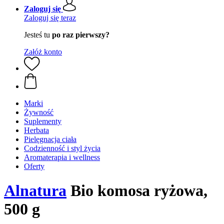
Zaloguj się
Zaloguj się teraz
Jesteś tu
po raz pierwszy?
Załóż konto
Marki
Żywność
Suplementy
Herbata
Pielęgnacja ciała
Codzienność i styl życia
Aromaterapia i wellness
Oferty
Alnatura
Bio komosa ryżowa,
500 g