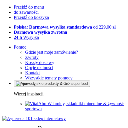
Przejdź do menu
do zawartości
Przejdź do koszyka
Polska: Darmowa wysyłka standardowa
od 229,00 zł
Darmowa wysyłka zwrotna
24 h
Wysyłka
Pomoc
Gdzie jest moje zamówienie?
Zwroty
Koszty dostawy
Opcje płatności
Kontakt
Wszystkie tematy pomocy
Więcej inspiracji
Witaminy, składniki mineralne & żywność
sportowa