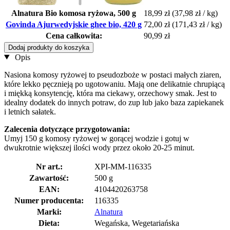
Alnatura Bio komosa ryżowa, 500 g
18,99 zł
(37,98 zł / kg)
Govinda Ajurwedyjskie ghee bio, 420 g
72,00 zł
(171,43 zł / kg)
Cena całkowita:
90,99 zł
Dodaj produkty do koszyka
Opis
Nasiona komosy ryżowej to pseudozboże w postaci małych ziaren,
które lekko pęcznieją po ugotowaniu. Mają one delikatnie chrupiącą
i miękką konsytencję, która ma ciekawy, orzechowy smak. Jest to
idealny dodatek do innych potraw, do zup lub jako baza zapiekanek
i letnich sałatek.
Zalecenia dotyczące przygotowania:
Umyj 150 g komosy ryżowej w gorącej wodzie i gotuj w
dwukrotnie większej ilości wody przez około 20-25 minut.
Nr art.:
XPI-MM-116335
Zawartość:
500 g
EAN:
4104420263758
Numer producenta:
116335
Marki:
Alnatura
Dieta:
Wegańska, Wegetariańska