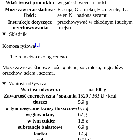
Właściwości produktu:
wegański, wegetariański
Może zawierać śladowe
F - soja, G - mleko, H - orzechy, L -
ilości:
seler, N - nasiona sezamu
Instrukcje dotyczące
przechowywać w chłodnym i suchym
przechowywania:
miejscu
Składniki
[1]
Komosa ryżowa
z rolnictwa ekologicznego
Może zawierać śladowe ilości glutenu, soi, mleka, migdałów,
orzechów, selera i sezamu.
Wartość odżywcza
Wartość odżywcza
na 100 g
Zawartość energetyczna / spalania
1520 / 363 kj / kcal
tłuszcz
5,9 g
w tym nasycone kwasy tłuszczowe
0,5 g
węglowodany
62 g
w tym cukier
1,8 g
substancje balastowe
6,9 g
białko
12 g
sól
0,01 g