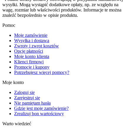
wysyłki. Mogą wystąpić dodatkowe opłaty, np. ze względu na
wagę, rozmiar lub właściwości produktów. Informacje te można
znaleźć bezpośrednio w opisie produktu.
Pomoc
Moje zamówienie
Wysyłka i dostawa
Zwroty i zwrot kosztów
Opcje płatności
Moje konto klienta
Klienci firmowi
Promocje i kupony
Potrzebujesz więcej pomocy?
Moje konto
Zaloguj się
Zarejestruj się
Nie pamiętam hasła
Gdzie jest moje zamówienie?
Zrealizuj bon wartościowy
Warto wiedzieć