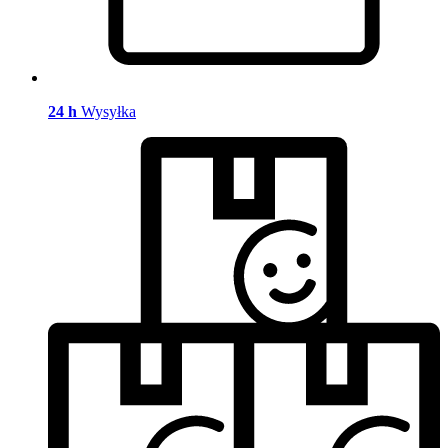
24 h
Wysyłka