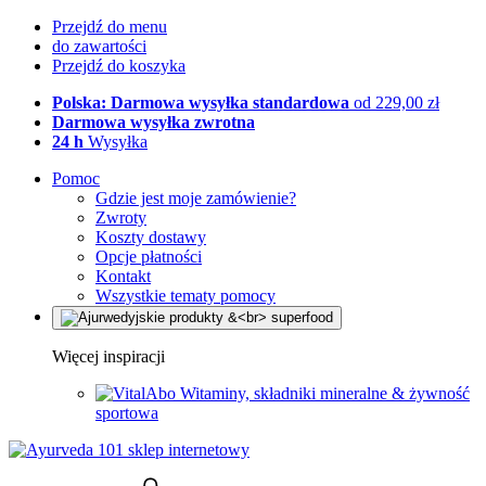
Przejdź do menu
do zawartości
Przejdź do koszyka
Polska: Darmowa wysyłka standardowa
od 229,00 zł
Darmowa wysyłka zwrotna
24 h
Wysyłka
Pomoc
Gdzie jest moje zamówienie?
Zwroty
Koszty dostawy
Opcje płatności
Kontakt
Wszystkie tematy pomocy
Więcej inspiracji
Witaminy, składniki mineralne & żywność
sportowa