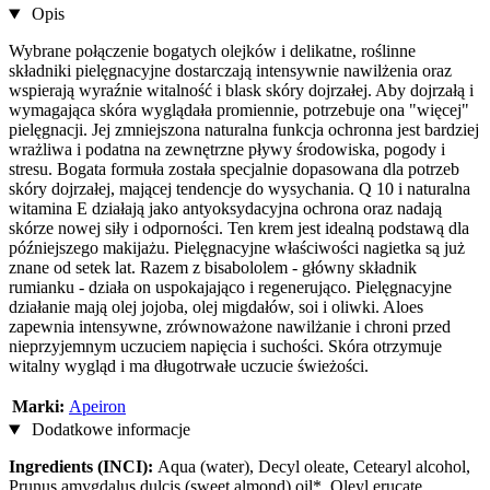
Opis
Wybrane połączenie bogatych olejków i delikatne, roślinne
składniki pielęgnacyjne dostarczają intensywnie nawilżenia oraz
wspierają wyraźnie witalność i blask skóry dojrzałej. Aby dojrzałą i
wymagająca skóra wyglądała promiennie, potrzebuje ona "więcej"
pielęgnacji. Jej zmniejszona naturalna funkcja ochronna jest bardziej
wrażliwa i podatna na zewnętrzne pływy środowiska, pogody i
stresu. Bogata formuła została specjalnie dopasowana dla potrzeb
skóry dojrzałej, mającej tendencje do wysychania. Q 10 i naturalna
witamina E działają jako antyoksydacyjna ochrona oraz nadają
skórze nowej siły i odporności. Ten krem jest idealną podstawą dla
późniejszego makijażu. Pielęgnacyjne właściwości nagietka są już
znane od setek lat. Razem z bisabololem - główny składnik
rumianku - działa on uspokajająco i regenerująco. Pielęgnacyjne
działanie mają olej jojoba, olej migdałów, soi i oliwki. Aloes
zapewnia intensywne, zrównoważone nawilżanie i chroni przed
nieprzyjemnym uczuciem napięcia i suchości. Skóra otrzymuje
witalny wygląd i ma długotrwałe uczucie świeżości.
Marki:
Apeiron
Dodatkowe informacje
Ingredients (INCI):
Aqua (water), Decyl oleate, Cetearyl alcohol,
Prunus amygdalus dulcis (sweet almond) oil*, Oleyl erucate,