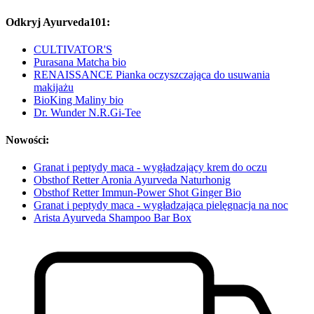
Odkryj Ayurveda101:
CULTIVATOR'S
Purasana Matcha bio
RENAISSANCE Pianka oczyszczająca do usuwania
makijażu
BioKing Maliny bio
Dr. Wunder N.R.Gi-Tee
Nowości:
Granat i peptydy maca - wygładzający krem do oczu
Obsthof Retter Aronia Ayurveda Naturhonig
Obsthof Retter Immun-Power Shot Ginger Bio
Granat i peptydy maca - wygładzająca pielęgnacja na noc
Arista Ayurveda Shampoo Bar Box