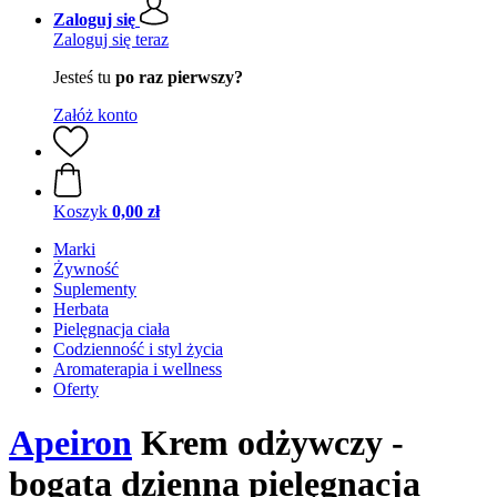
Zaloguj się
Zaloguj się teraz
Jesteś tu
po raz pierwszy?
Załóż konto
Koszyk
0,00 zł
Marki
Żywność
Suplementy
Herbata
Pielęgnacja ciała
Codzienność i styl życia
Aromaterapia i wellness
Oferty
Apeiron
Krem odżywczy -
bogata dzienna pielęgnacja