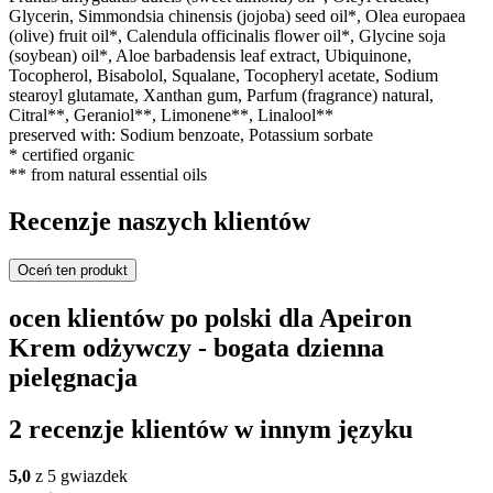
Glycerin, Simmondsia chinensis (jojoba) seed oil*, Olea europaea
(olive) fruit oil*, Calendula officinalis flower oil*, Glycine soja
(soybean) oil*, Aloe barbadensis leaf extract, Ubiquinone,
Tocopherol, Bisabolol, Squalane, Tocopheryl acetate, Sodium
stearoyl glutamate, Xanthan gum, Parfum (fragrance) natural,
Citral**, Geraniol**, Limonene**, Linalool**
preserved with: Sodium benzoate, Potassium sorbate
* certified organic
** from natural essential oils
Recenzje naszych klientów
Oceń ten produkt
ocen klientów po polski dla Apeiron
Krem odżywczy - bogata dzienna
pielęgnacja
2 recenzje klientów w innym języku
5,0
z 5 gwiazdek