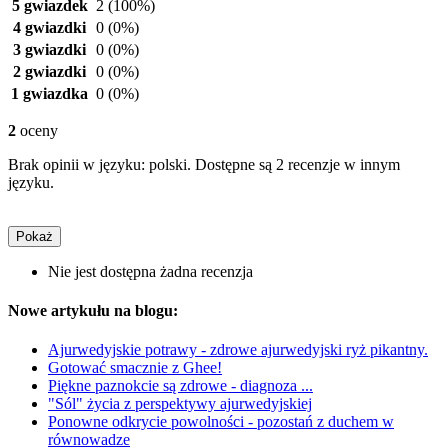
5 gwiazdek
2
(100%)
4 gwiazdki
0
(0%)
3 gwiazdki
0
(0%)
2 gwiazdki
0
(0%)
1 gwiazdka
0
(0%)
2
oceny
Brak opinii w języku: polski. Dostępne są 2 recenzje w innym
języku.
Pokaż
Nie jest dostępna żadna recenzja
Nowe artykułu na blogu:
Ajurwedyjskie potrawy - zdrowe ajurwedyjski ryż pikantny.
Gotować smacznie z Ghee!
Piękne paznokcie są zdrowe - diagnoza ...
"Sól" życia z perspektywy ajurwedyjskiej
Ponowne odkrycie powolności - pozostań z duchem w
równowadze