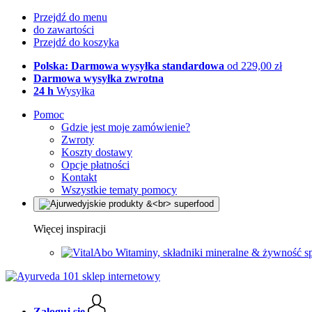
Przejdź do menu
do zawartości
Przejdź do koszyka
Polska: Darmowa wysyłka standardowa
od 229,00 zł
Darmowa wysyłka zwrotna
24 h
Wysyłka
Pomoc
Gdzie jest moje zamówienie?
Zwroty
Koszty dostawy
Opcje płatności
Kontakt
Wszystkie tematy pomocy
Więcej inspiracji
Witaminy, składniki mineralne & żywność s
Zaloguj się