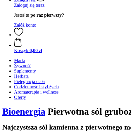
Zaloguj się teraz
Jesteś tu
po raz pierwszy?
Załóż konto
Koszyk
0,00 zł
Marki
Żywność
Suplementy
Herbata
Pielęgnacja ciała
Codzienność i styl życia
Aromaterapia i wellness
Oferty
Bioenergia
Pierwotna sól gruboz
Najczystsza sól kamienna z pierwotnego m