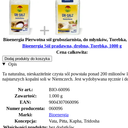
Bioenergia Pierwotna sól gruboziarnista, do młynków, Torebka,
Bioenergia Sól pradawna, drobna, Torebka, 1000 g
Cena całkowita:
Dodaj produkty do koszyka
Opis
Ta naturalna, nieskazitelnie czysta sól powstała ponad 200 milionó
najstarszych kopalni soli w Niemczech. Jest wydobywana ręcznie i de
Nr art.:
BIO-60096
Zawartość:
1.000 g
EAN:
9004307060096
Numer producenta:
060096
Marki:
Bioenergia
Koncepcja:
Vata, Pitta, Kapha, Tridosha
Właściwości produktu:
bez dodatków