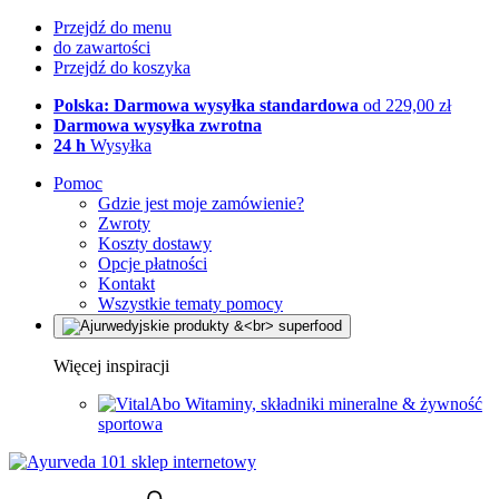
Przejdź do menu
do zawartości
Przejdź do koszyka
Polska: Darmowa wysyłka standardowa
od 229,00 zł
Darmowa wysyłka zwrotna
24 h
Wysyłka
Pomoc
Gdzie jest moje zamówienie?
Zwroty
Koszty dostawy
Opcje płatności
Kontakt
Wszystkie tematy pomocy
Więcej inspiracji
Witaminy, składniki mineralne & żywność
sportowa