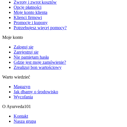
Zwroty i zwrot kosztów
Opcje płatności
Moje konto klienta
Klienci firmowi
Promocje i kupony
Potrzebujesz więcej pomocy?
Moje konto
Zaloguj się
Zarejestruj się
Nie pamiętam hasła
Gdzie jest moje zamówienie?
Zrealizuj bon wartościowy
Warto wiedzieć
Magazyn
Jak dbamy o środowisko
Wycofania
O Ayurveda101
Kontakt
Nasza grupa