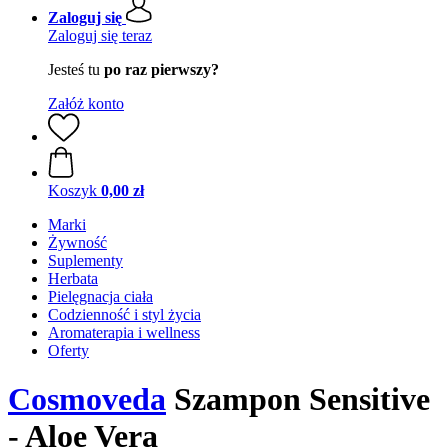
Zaloguj się
Zaloguj się teraz
Jesteś tu
po raz pierwszy?
Załóż konto
Koszyk
0,00 zł
Marki
Żywność
Suplementy
Herbata
Pielęgnacja ciała
Codzienność i styl życia
Aromaterapia i wellness
Oferty
Cosmoveda
Szampon Sensitive
- Aloe Vera