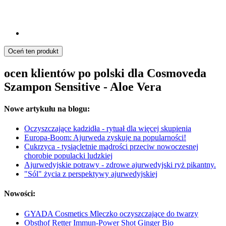
Oceń ten produkt
ocen klientów po polski dla Cosmoveda
Szampon Sensitive - Aloe Vera
Nowe artykułu na blogu:
Oczyszczające kadzidła - rytuał dla więcej skupienia
Europa-Boom: Ajurweda zyskuje na popularności!
Cukrzyca - tysiącletnie mądrości przeciw nowoczesnej
chorobie populacki ludzkiej
Ajurwedyjskie potrawy - zdrowe ajurwedyjski ryż pikantny.
"Sól" życia z perspektywy ajurwedyjskiej
Nowości:
GYADA Cosmetics Mleczko oczyszczające do twarzy
Obsthof Retter Immun-Power Shot Ginger Bio