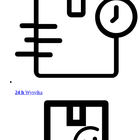
24 h
Wysyłka