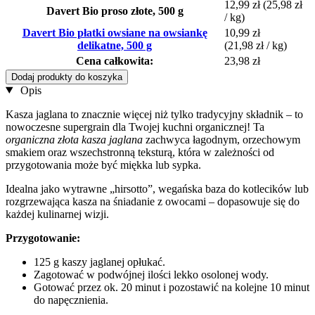
12,99 zł
(25,98 zł
Davert Bio proso złote, 500 g
/ kg)
Davert Bio płatki owsiane na owsiankę
10,99 zł
delikatne, 500 g
(21,98 zł / kg)
Cena całkowita:
23,98 zł
Dodaj produkty do koszyka
Opis
Kasza jaglana to znacznie więcej niż tylko tradycyjny składnik – to
nowoczesne supergrain dla Twojej kuchni organicznej! Ta
organiczna złota kasza jaglana
zachwyca łagodnym, orzechowym
smakiem oraz wszechstronną teksturą, która w zależności od
przygotowania może być miękka lub sypka.
Idealna jako wytrawne „hirsotto”, wegańska baza do kotlecików lub
rozgrzewająca kasza na śniadanie z owocami – dopasowuje się do
każdej kulinarnej wizji.
Przygotowanie:
125 g kaszy jaglanej opłukać.
Zagotować w podwójnej ilości lekko osolonej wody.
Gotować przez ok. 20 minut i pozostawić na kolejne 10 minut
do napęcznienia.