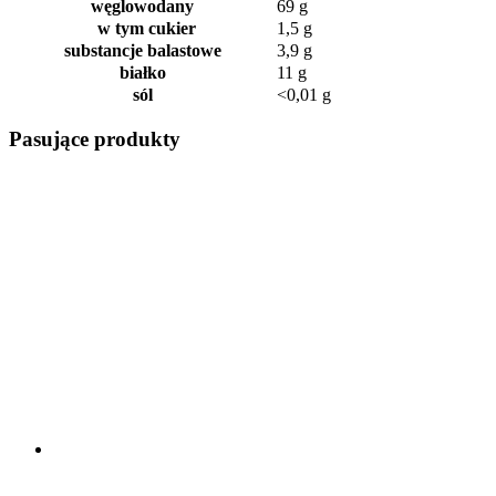
węglowodany
69 g
w tym cukier
1,5 g
substancje balastowe
3,9 g
białko
11 g
sól
<0,01 g
Pasujące produkty