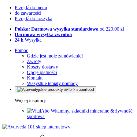
Przejdź do menu
do zawartości
Przejdź do koszyka
Polska: Darmowa wysyłka standardowa
od 229,00 zł
Darmowa wysyłka zwrotna
24 h
Wysyłka
Pomoc
Gdzie jest moje zamówienie?
Zwroty
Koszty dostawy
Opcje płatności
Kontakt
Wszystkie tematy pomocy
Więcej inspiracji
Witaminy, składniki mineralne & żywność
sportowa