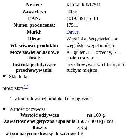
Nr art.:
XEC-URT-17511
Zawartość:
500 g
EAN:
4019339175118
Numer producenta:
17511
Marki:
Davert
Dieta:
Wegańska, Wegetariańska
Właściwości produktu:
wegański, wegetariański
Może zawierać śladowe
A - gluten, H - orzechy, N -
ilości:
nasiona sezamu
Instrukcje dotyczące
przechowywać w chłodnym i
przechowywania:
suchym miejscu
Składniki
[1]
proso złote
z kontrolowanej produkcji ekologicznej
Wartość odżywcza
Wartość odżywcza
na 100 g
Zawartość energetyczna / spalania
1507 / 360 kj / kcal
tłuszcz
3,9 g
w tym nasycone kwasy tłuszczowe
1 g