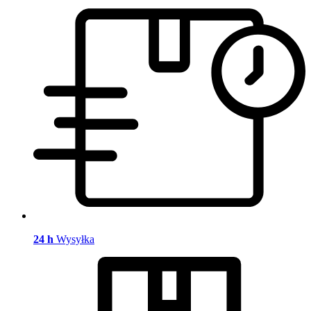
24 h
Wysyłka