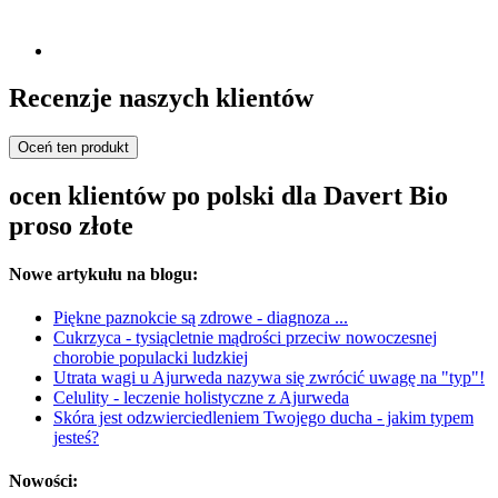
Recenzje naszych klientów
Oceń ten produkt
ocen klientów po polski dla Davert Bio
proso złote
Nowe artykułu na blogu:
Piękne paznokcie są zdrowe - diagnoza ...
Cukrzyca - tysiącletnie mądrości przeciw nowoczesnej
chorobie populacki ludzkiej
Utrata wagi u Ajurweda nazywa się zwrócić uwagę na "typ"!
Celulity - leczenie holistyczne z Ajurweda
Skóra jest odzwierciedleniem Twojego ducha - jakim typem
jesteś?
Nowości: