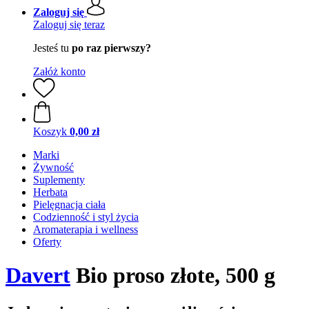
Zaloguj się
Zaloguj się teraz
Jesteś tu
po raz pierwszy?
Załóż konto
Koszyk
0,00 zł
Marki
Żywność
Suplementy
Herbata
Pielęgnacja ciała
Codzienność i styl życia
Aromaterapia i wellness
Oferty
Davert
Bio proso złote, 500 g