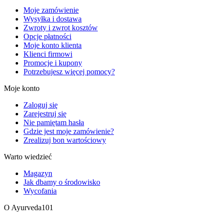
Moje zamówienie
Wysyłka i dostawa
Zwroty i zwrot kosztów
Opcje płatności
Moje konto klienta
Klienci firmowi
Promocje i kupony
Potrzebujesz więcej pomocy?
Moje konto
Zaloguj się
Zarejestruj się
Nie pamiętam hasła
Gdzie jest moje zamówienie?
Zrealizuj bon wartościowy
Warto wiedzieć
Magazyn
Jak dbamy o środowisko
Wycofania
O Ayurveda101