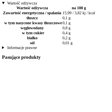
Wartość odżywcza
Wartość odżywcza
na 100 g
Zawartość energetyczna / spalania
15,99 / 3,82 kj / kcal
tłuszcz
0,1 g
w tym nasycone kwasy tłuszczowe
0,1 g
węglowodany
0,8 g
w tym cukier
0,4 g
białko
0,2 g
sól
0,01 g
Informacje prawne
Pasujące produkty