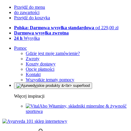
Przejdź do menu
do zawartości
Przejdź do koszyka
Polska: Darmowa wysyłka standardowa
od 229,00 zł
Darmowa wysyłka zwrotna
24 h
Wysyłka
Pomoc
Gdzie jest moje zamówienie?
Zwroty
Koszty dostawy
Opcje płatności
Kontakt
Wszystkie tematy pomocy
Więcej inspiracji
Witaminy, składniki mineralne & żywność
sportowa