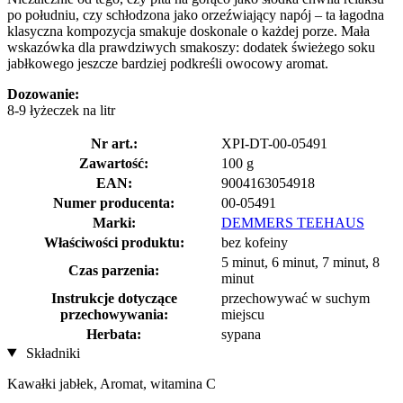
po południu, czy schłodzona jako orzeźwiający napój – ta łagodna
klasyczna kompozycja smakuje doskonale o każdej porze. Mała
wskazówka dla prawdziwych smakoszy: dodatek świeżego soku
jabłkowego jeszcze bardziej podkreśli owocowy aromat.
Dozowanie:
8-9 łyżeczek na litr
Nr art.:
XPI-DT-00-05491
Zawartość:
100 g
EAN:
9004163054918
Numer producenta:
00-05491
Marki:
DEMMERS TEEHAUS
Właściwości produktu:
bez kofeiny
5 minut, 6 minut, 7 minut, 8
Czas parzenia:
minut
Instrukcje dotyczące
przechowywać w suchym
przechowywania:
miejscu
Herbata:
sypana
Składniki
Kawałki jabłek, Aromat, witamina C