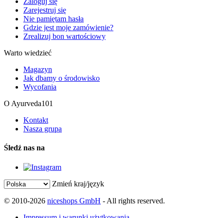
Zaloguj się
Zarejestruj się
Nie pamiętam hasła
Gdzie jest moje zamówienie?
Zrealizuj bon wartościowy
Warto wiedzieć
Magazyn
Jak dbamy o środowisko
Wycofania
O Ayurveda101
Kontakt
Nasza grupa
Śledź nas na
Zmień kraj/język
© 2010-2026
niceshops GmbH
- All rights reserved.
Impressum i warunki użytkowania