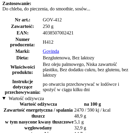
Zastosowanie:
Do chleba, do pieczenia, do smoothie, sosów...
Nr art.:
GOV-412
Zawartość:
250 g
EAN:
4038507002421
Numer
H412
producenta:
Marki:
Govinda
Dieta:
Bezglutenowa, Bez laktozy
Bez oleju palmowego, Niska zawartość
Właściwości
plastiku, Bez dodatku cukru, bez glutenu, bez
produktu:
laktozy
Instrukcje
po otwarciu przechowywać w lodówce i
dotyczące
spożyć w ciągu kilku dni
przechowywania:
Wartość odżywcza
Wartość odżywcza
na 100 g
Zawartość energetyczna / spalania
2470 / 590 kj / kcal
tłuszcz
48,9 g
w tym nasycone kwasy tłuszczowe
5,1 g
węglowodany
32,9 g