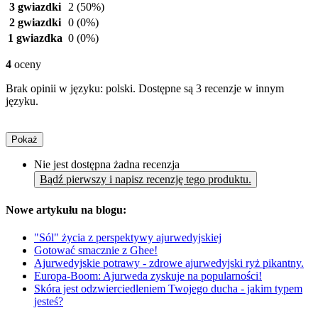
3 gwiazdki
2
(50%)
2 gwiazdki
0
(0%)
1 gwiazdka
0
(0%)
4
oceny
Brak opinii w języku: polski. Dostępne są 3 recenzje w innym
języku.
Pokaż
Nie jest dostępna żadna recenzja
Bądź pierwszy i napisz recenzję tego produktu.
Nowe artykułu na blogu:
"Sól" życia z perspektywy ajurwedyjskiej
Gotować smacznie z Ghee!
Ajurwedyjskie potrawy - zdrowe ajurwedyjski ryż pikantny.
Europa-Boom: Ajurweda zyskuje na popularności!
Skóra jest odzwierciedleniem Twojego ducha - jakim typem
jesteś?