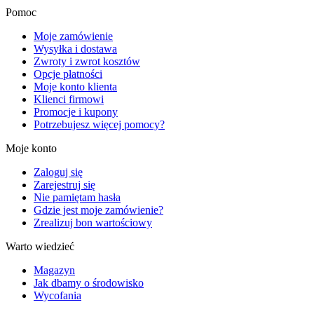
Pomoc
Moje zamówienie
Wysyłka i dostawa
Zwroty i zwrot kosztów
Opcje płatności
Moje konto klienta
Klienci firmowi
Promocje i kupony
Potrzebujesz więcej pomocy?
Moje konto
Zaloguj się
Zarejestruj się
Nie pamiętam hasła
Gdzie jest moje zamówienie?
Zrealizuj bon wartościowy
Warto wiedzieć
Magazyn
Jak dbamy o środowisko
Wycofania