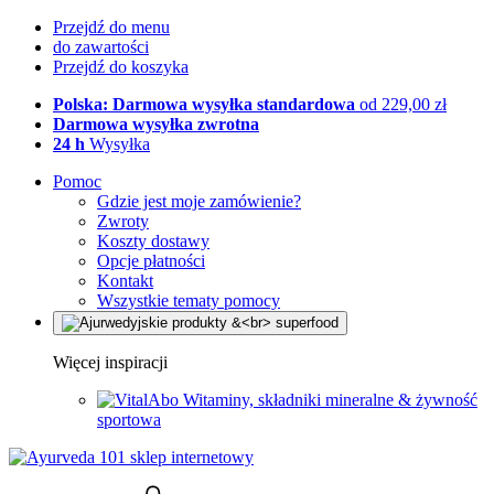
Przejdź do menu
do zawartości
Przejdź do koszyka
Polska: Darmowa wysyłka standardowa
od 229,00 zł
Darmowa wysyłka zwrotna
24 h
Wysyłka
Pomoc
Gdzie jest moje zamówienie?
Zwroty
Koszty dostawy
Opcje płatności
Kontakt
Wszystkie tematy pomocy
Więcej inspiracji
Witaminy, składniki mineralne & żywność
sportowa