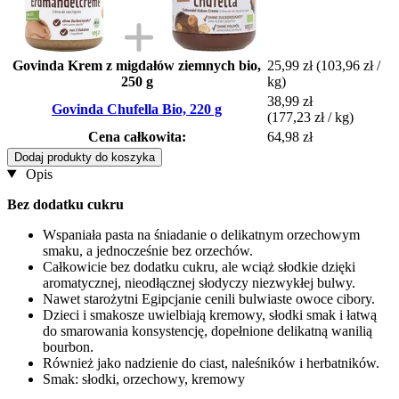
Govinda Krem z migdałów ziemnych bio,
25,99 zł
(103,96 zł /
250 g
kg)
38,99 zł
Govinda Chufella Bio, 220 g
(177,23 zł / kg)
Cena całkowita:
64,98 zł
Dodaj produkty do koszyka
Opis
Bez dodatku cukru
Wspaniała pasta na śniadanie o delikatnym orzechowym
smaku, a jednocześnie bez orzechów.
Całkowicie bez dodatku cukru, ale wciąż słodkie dzięki
aromatycznej, nieodłącznej słodyczy niezwykłej bulwy.
Nawet starożytni Egipcjanie cenili bulwiaste owoce cibory.
Dzieci i smakosze uwielbiają kremowy, słodki smak i łatwą
do smarowania konsystencję, dopełnione delikatną wanilią
bourbon.
Również jako nadzienie do ciast, naleśników i herbatników.
Smak: słodki, orzechowy, kremowy