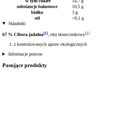
w tym cukier
14,7 g
substancje balastowe
10,5 g
białko
3 g
sól
<0,1 g
Składniki
[1]
[1]
67 % Cibora jadalna
, olej słonecznikowy
z kontrolowanych upraw ekologicznych
Informacje prawne
Pasujące produkty