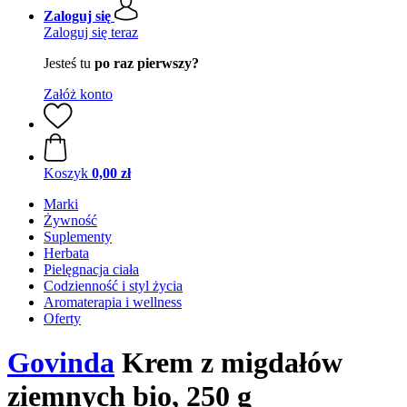
Zaloguj się
Zaloguj się teraz
Jesteś tu
po raz pierwszy?
Załóż konto
Koszyk
0,00 zł
Marki
Żywność
Suplementy
Herbata
Pielęgnacja ciała
Codzienność i styl życia
Aromaterapia i wellness
Oferty
Govinda
Krem z migdałów
ziemnych bio, 250 g