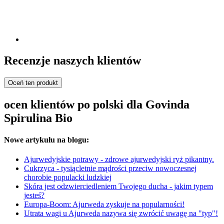
Recenzje naszych klientów
Oceń ten produkt
ocen klientów po polski dla Govinda
Spirulina Bio
Nowe artykułu na blogu:
Ajurwedyjskie potrawy - zdrowe ajurwedyjski ryż pikantny.
Cukrzyca - tysiącletnie mądrości przeciw nowoczesnej
chorobie populacki ludzkiej
Skóra jest odzwierciedleniem Twojego ducha - jakim typem
jesteś?
Europa-Boom: Ajurweda zyskuje na popularności!
Utrata wagi u Ajurweda nazywa się zwrócić uwagę na "typ"!