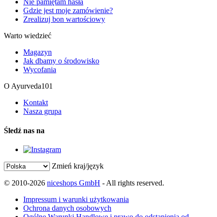
Nie pamiętam hasła
Gdzie jest moje zamówienie?
Zrealizuj bon wartościowy
Warto wiedzieć
Magazyn
Jak dbamy o środowisko
Wycofania
O Ayurveda101
Kontakt
Nasza grupa
Śledź nas na
Zmień kraj/język
© 2010-2026
niceshops GmbH
- All rights reserved.
Impressum i warunki użytkowania
Ochrona danych osobowych
Ogólne Warunki Handlowe i prawo do odstąpienia od