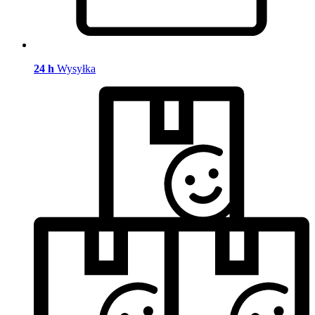
24 h
Wysyłka