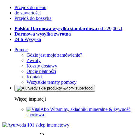
Przejdź do menu
do zawartości
Przejdź do koszyka
Polska: Darmowa wysyłka standardowa
od 229,00 zł
Darmowa wysyłka zwrotna
24 h
Wysyłka
Pomoc
Gdzie jest moje zamówienie?
Zwroty
Koszty dostawy
Opcje płatności
Kontakt
Wszystkie tematy pomocy
Więcej inspiracji
Witaminy, składniki mineralne & żywność
sportowa