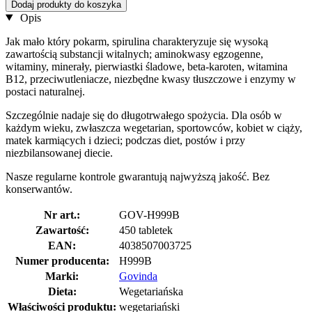
Dodaj produkty do koszyka
Opis
Jak mało który pokarm, spirulina charakteryzuje się wysoką
zawartością substancji witalnych; aminokwasy egzogenne,
witaminy, minerały, pierwiastki śladowe, beta-karoten, witamina
B12, przeciwutleniacze, niezbędne kwasy tłuszczowe i enzymy w
postaci naturalnej.
Szczególnie nadaje się do długotrwałego spożycia. Dla osób w
każdym wieku, zwłaszcza wegetarian, sportowców, kobiet w ciąży,
matek karmiących i dzieci; podczas diet, postów i przy
niezbilansowanej diecie.
Nasze regularne kontrole gwarantują najwyższą jakość. Bez
konserwantów.
Nr art.:
GOV-H999B
Zawartość:
450 tabletek
EAN:
4038507003725
Numer producenta:
H999B
Marki:
Govinda
Dieta:
Wegetariańska
Właściwości produktu:
wegetariański