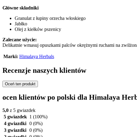
Główne składniki
Granulat z łupiny orzecha włoskiego
Jabłko
Olej z kiełków pszenicy
Zalecane użycie:
Delikatnie wmasuj opuszkami palców okrężnymi ruchami na zwilżoną tw
Marki:
Himalaya Herbals
Recenzje naszych klientów
Oceń ten produkt
ocen klientów po polski dla Himalaya Her
5,0
z 5 gwiazdek
5 gwiazdek
1
(100%)
4 gwiazdki
0
(0%)
3 gwiazdki
0
(0%)
2 gwiazdki
0
(0%)