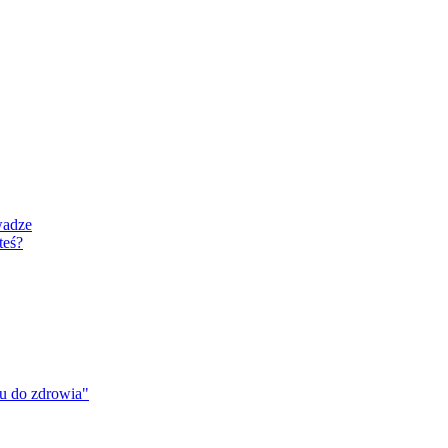
wadze
teś?
u do zdrowia"