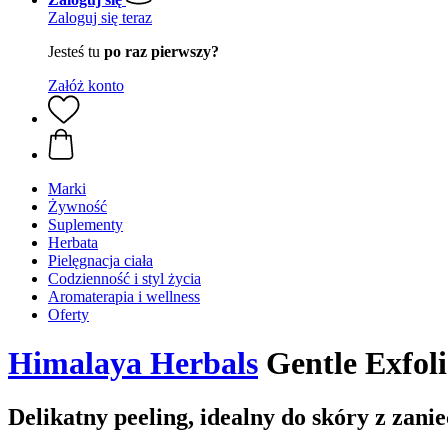
Zaloguj się teraz
Jesteś tu
po raz pierwszy?
Załóż konto
Marki
Żywność
Suplementy
Herbata
Pielęgnacja ciała
Codzienność i styl życia
Aromaterapia i wellness
Oferty
Himalaya Herbals
Gentle Exfol
Delikatny peeling, idealny do skóry z zani