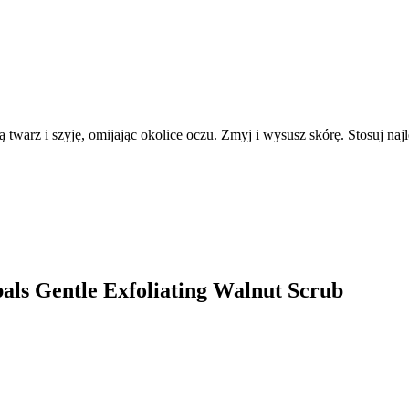
arz i szyję, omijając okolice oczu. Zmyj i wysusz skórę. Stosuj najl
bals Gentle Exfoliating Walnut Scrub