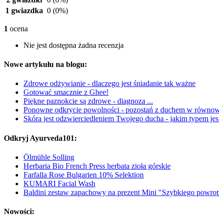
1 gwiazdka
0
(0%)
1
ocena
Nie jest dostępna żadna recenzja
Nowe artykułu na blogu:
Zdrowe odżywianie - dlaczego jest śniadanie tak ważne
Gotować smacznie z Ghee!
Piękne paznokcie są zdrowe - diagnoza ...
Ponowne odkrycie powolności - pozostań z duchem w równo
Skóra jest odzwierciedleniem Twojego ducha - jakim typem jes
Odkryj Ayurveda101:
Ölmühle Solling
Herbaria Bio French Press herbata zioła górskie
Farfalla Rose Bulgarien 10% Selektion
KUMARI Facial Wash
Baldini zestaw zapachowy na prezent Mini "Szybkiego powrot
Nowości: