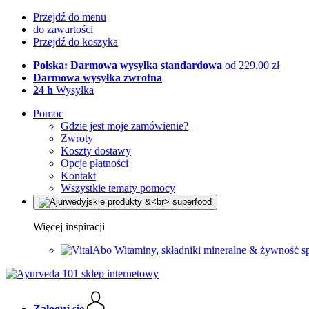
Przejdź do menu
do zawartości
Przejdź do koszyka
Polska: Darmowa wysyłka standardowa
od 229,00 zł
Darmowa wysyłka zwrotna
24 h
Wysyłka
Pomoc
Gdzie jest moje zamówienie?
Zwroty
Koszty dostawy
Opcje płatności
Kontakt
Wszystkie tematy pomocy
Więcej inspiracji
Witaminy, składniki mineralne & żywność s
Zaloguj się