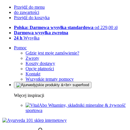
Przejdź do menu
do zawartości
Przejdź do koszyka
Polska: Darmowa wysyłka standardowa
od 229,00 zł
Darmowa wysyłka zwrotna
24 h
Wysyłka
Pomoc
Gdzie jest moje zamówienie?
Zwroty
Koszty dostawy
Opcje płatności
Kontakt
Wszystkie tematy pomocy
Więcej inspiracji
Witaminy, składniki mineralne & żywność
sportowa