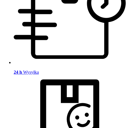
24 h
Wysyłka