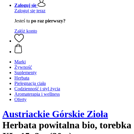
Zaloguj się
Zaloguj się teraz
Jesteś tu
po raz pierwszy?
Załóż konto
Marki
Żywność
Suplementy
Herbata
Pielęgnacja ciała
Codzienność i styl życia
Aromaterapia i wellness
Oferty
Austriackie Górskie Zioła
Herbata powitalna bio, torebka