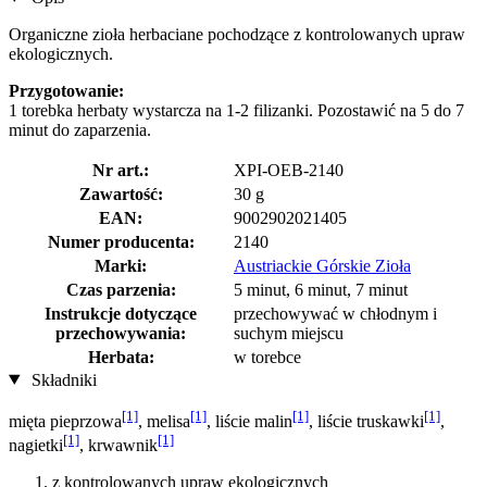
Organiczne zioła herbaciane pochodzące z kontrolowanych upraw
ekologicznych.
Przygotowanie:
1 torebka herbaty wystarcza na 1-2 filizanki. Pozostawić na 5 do 7
minut do zaparzenia.
Nr art.:
XPI-OEB-2140
Zawartość:
30 g
EAN:
9002902021405
Numer producenta:
2140
Marki:
Austriackie Górskie Zioła
Czas parzenia:
5 minut, 6 minut, 7 minut
Instrukcje dotyczące
przechowywać w chłodnym i
przechowywania:
suchym miejscu
Herbata:
w torebce
Składniki
[1]
[1]
[1]
[1]
mięta pieprzowa
, melisa
, liście malin
, liście truskawki
,
[1]
[1]
nagietki
, krwawnik
z kontrolowanych upraw ekologicznych