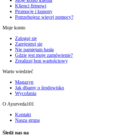
Moje konto klienta
Klienci firmowi
Promocje i kupony
Potrzebujesz więcej pomocy?
Moje konto
Zaloguj się
Zarejestruj się
Nie pamiętam hasła
Gdzie jest moje zamówienie?
Zrealizuj bon wartościowy
Warto wiedzieć
Magazyn
Jak dbamy o środowisko
Wycofania
O Ayurveda101
Kontakt
Nasza grupa
Śledź nas na