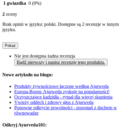
1 gwiazdka
0
(0%)
2
oceny
Brak opinii w języku: polski. Dostępne są 2 recenzje w innym
języku.
Pokaż
Nie jest dostępna żadna recenzja
Bądź pierwszy i napisz recenzję tego produktu.
Nowe artykułu na blogu:
Produkty żywnościowe łączone według Ajurweda
Europa-Boom: Ajurweda zyskuje na popularności!
Oczyszczające kadzidła - rytuał dla więcej skupienia
Vwieży oddech i zdrowy głos z Ajurweda
Ponowne odkrycie powolności - pozostań z duchem w
równowadze
Odkryj Ayurveda101: