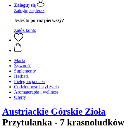
Zaloguj się
Zaloguj się teraz
Jesteś tu
po raz pierwszy?
Załóż konto
Marki
Żywność
Suplementy
Herbata
Pielęgnacja ciała
Codzienność i styl życia
Aromaterapia i wellness
Oferty
Austriackie Górskie Zioła
Przytulanka - 7 krasnoludków