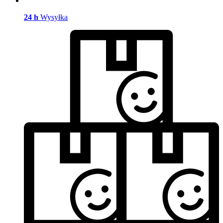
24 h
Wysyłka