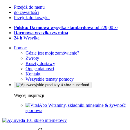
Przejdź do menu
do zawartości
Przejdź do koszyka
Polska: Darmowa wysyłka standardowa
od 229,00 zł
Darmowa wysyłka zwrotna
24 h
Wysyłka
Pomoc
Gdzie jest moje zamówienie?
Zwroty
Koszty dostawy
Opcje płatności
Kontakt
Wszystkie tematy pomocy
Więcej inspiracji
Witaminy, składniki mineralne & żywność
sportowa