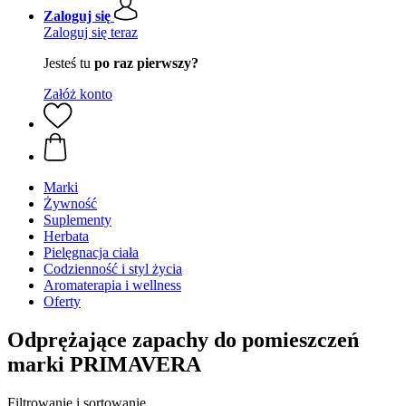
Zaloguj się
Zaloguj się teraz
Jesteś tu
po raz pierwszy?
Załóż konto
Marki
Żywność
Suplementy
Herbata
Pielęgnacja ciała
Codzienność i styl życia
Aromaterapia i wellness
Oferty
Odprężające zapachy do pomieszczeń
marki PRIMAVERA
Filtrowanie i sortowanie