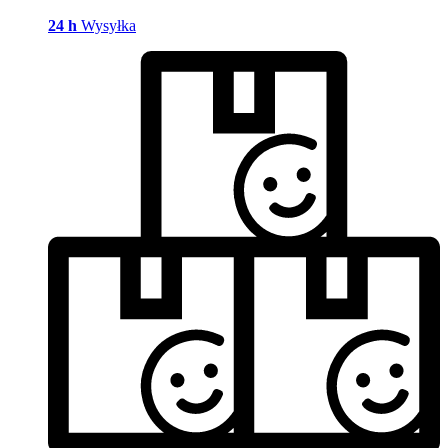
24 h
Wysyłka