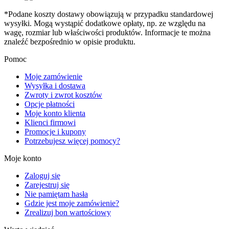
*Podane koszty dostawy obowiązują w przypadku standardowej
wysyłki. Mogą wystąpić dodatkowe opłaty, np. ze względu na
wagę, rozmiar lub właściwości produktów. Informacje te można
znaleźć bezpośrednio w opisie produktu.
Pomoc
Moje zamówienie
Wysyłka i dostawa
Zwroty i zwrot kosztów
Opcje płatności
Moje konto klienta
Klienci firmowi
Promocje i kupony
Potrzebujesz więcej pomocy?
Moje konto
Zaloguj się
Zarejestruj się
Nie pamiętam hasła
Gdzie jest moje zamówienie?
Zrealizuj bon wartościowy