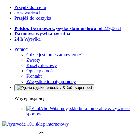
Przejdź do menu
do zawartości
Przejdź do koszyka
Polska: Darmowa wysyłka standardowa
od 229,00 zł
Darmowa wysyłka zwrotna
24 h
Wysyłka
Pomoc
Gdzie jest moje zamówienie?
Zwroty
Koszty dostawy
Opcje płatności
Kontakt
Wszystkie tematy pomocy
Więcej inspiracji
Witaminy, składniki mineralne & żywność
sportowa