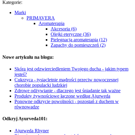
Kategorie:
Marki
PRIMAVERA
Aromaterapia
Akcesoria (6)
Olejki eteryczne (36)
Pielęgnacja aromaterapią (12)
Zapachy do pomieszczeń (2)
Nowe artykułu na blogu:
Skóra jest odzwierciedleniem Twojego ducha - jakim typem
jesteś?
Cukrzyca - tysiącletnie mądrości przeciw nowoczesnej
chorobie populacki ludzkiej
Zdrowe odżywianie - dlaczego jest śniadanie tak ważne
Produkty żywnościowe łączone według Ajurweda
Ponowne odkrycie powolności - pozostań z duchem w
równowadze
Odkryj Ayurveda101:
Ajurweda Rhyner