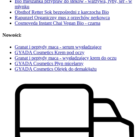
Bio mieszanka przypraw do steków - warzywa, ryby, ser - w
młynku
Obsthof Retter Sok bezpośredni z karczocha Bio
Rapunzel Organiczny mus z orzechów nerkowca
Cosmoveda Instant Chai Vegan Bio - czarna
Nowości:
Granat i peptydy maca - serum wygładzające
GYADA Cosmetics Krem pod oczy
Granat i peptydy maca - wygładzający krem do oczu
GYADA Cosmetics Płyn micelarny
GYADA Cosmetics Olejek do demakijażu