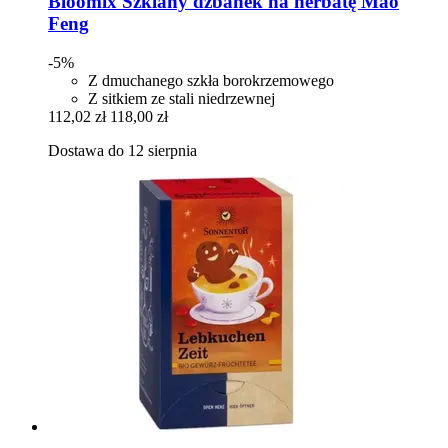
Bloomix
Szklany dzbanek na herbatę Mao
Feng
-5%
Z dmuchanego szkła borokrzemowego
Z sitkiem ze stali niedrzewnej
112,02 zł
118,00 zł
Dostawa do 12 sierpnia