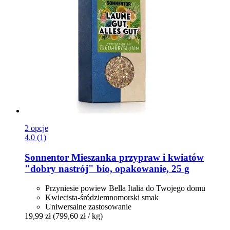
2 opcje
4.0 (1)
Sonnentor
Mieszanka przypraw i kwiatów
"dobry nastrój" bio, opakowanie, 25 g
Przyniesie powiew Bella Italia do Twojego domu
Kwiecista-śródziemnomorski smak
Uniwersalne zastosowanie
19,99 zł
(799,60 zł / kg)