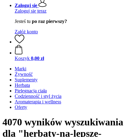
Zaloguj się
Zaloguj się teraz
Jesteś tu
po raz pierwszy?
Załóż konto
Koszyk
0,00 zł
Marki
Żywność
Suplementy
Herbata
Pielęgnacja ciała
Codzienność i styl życia
Aromaterapia i wellness
Oferty
4070 wyników wyszukiwania
dla "herbaty-na-lepsze-