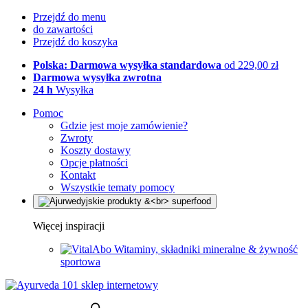
Przejdź do menu
do zawartości
Przejdź do koszyka
Polska: Darmowa wysyłka standardowa
od 229,00 zł
Darmowa wysyłka zwrotna
24 h
Wysyłka
Pomoc
Gdzie jest moje zamówienie?
Zwroty
Koszty dostawy
Opcje płatności
Kontakt
Wszystkie tematy pomocy
Więcej inspiracji
Witaminy, składniki mineralne & żywność
sportowa