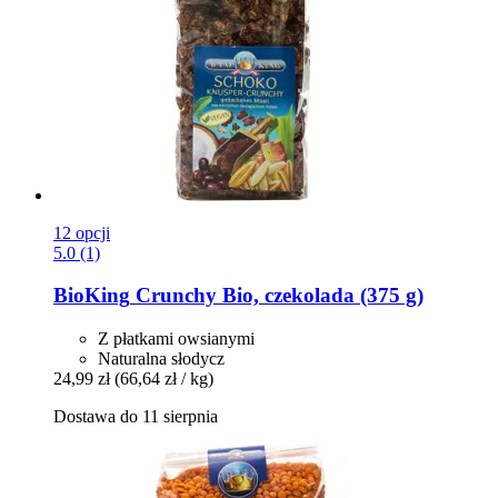
12 opcji
5.0 (1)
BioKing
Crunchy Bio, czekolada (375 g)
Z płatkami owsianymi
Naturalna słodycz
24,99 zł
(66,64 zł / kg)
Dostawa do 11 sierpnia