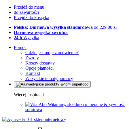
Przejdź do menu
do zawartości
Przejdź do koszyka
Polska: Darmowa wysyłka standardowa
od 229,00 zł
Darmowa wysyłka zwrotna
24 h
Wysyłka
Pomoc
Gdzie jest moje zamówienie?
Zwroty
Koszty dostawy
Opcje płatności
Kontakt
Wszystkie tematy pomocy
Więcej inspiracji
Witaminy, składniki mineralne & żywność
sportowa