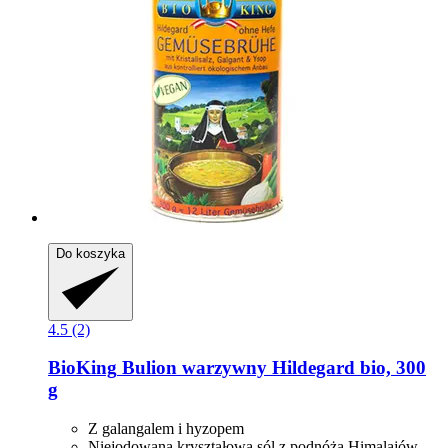
Do koszyka
4.5 (2)
BioKing
Bulion warzywny Hildegard bio, 300
g
Z galangalem i hyzopem
Niejodowana kryształowa sól z podnóża Himalajów