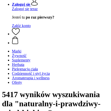
Zaloguj się
Zaloguj się teraz
Jesteś tu
po raz pierwszy?
Załóż konto
Marki
Żywność
Suplementy
Herbata
Pielęgnacja ciała
Codzienność i styl życia
Aromaterapia i wellness
Oferty
5417 wyników wyszukiwania
dla "naturalny-i-prawdziwy-