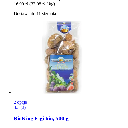
16,99 zł
(33,98 zł / kg)
Dostawa do 11 sierpnia
2 opcje
3.3 (3)
BioKing
Figi bio, 500 g