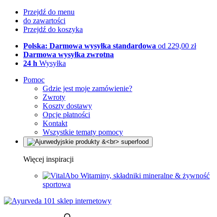
Przejdź do menu
do zawartości
Przejdź do koszyka
Polska: Darmowa wysyłka standardowa
od 229,00 zł
Darmowa wysyłka zwrotna
24 h
Wysyłka
Pomoc
Gdzie jest moje zamówienie?
Zwroty
Koszty dostawy
Opcje płatności
Kontakt
Wszystkie tematy pomocy
Więcej inspiracji
Witaminy, składniki mineralne & żywność
sportowa