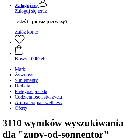
Zaloguj się
Zaloguj się teraz
Jesteś tu
po raz pierwszy?
Załóż konto
Koszyk
0,00 zł
Marki
Żywność
Suplementy
Herbata
Pielęgnacja ciała
Codzienność i styl życia
Aromaterapia i wellness
Oferty
3110 wyników wyszukiwania
dla "zupy-od-sonnentor"