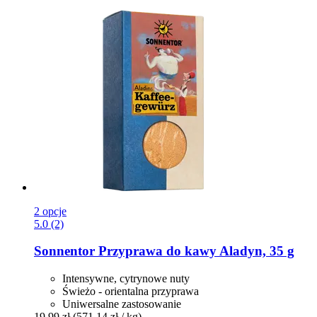
2 opcje
5.0 (2)
Sonnentor
Przyprawa do kawy Aladyn, 35 g
Intensywne, cytrynowe nuty
Świeżo - orientalna przyprawa
Uniwersalne zastosowanie
19,99 zł
(571,14 zł / kg)