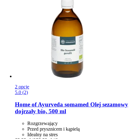
2 opcje
5.0 (2)
Home of Ayurveda somamed
Olej sezamowy
dojrzały bio, 500 ml
Rozgrzewający
Przed prysznicem i kąpielą
Idealny na stres