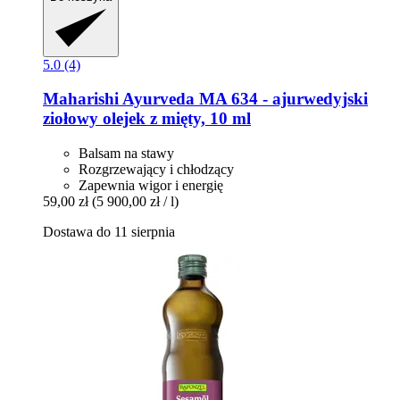
5.0 (4)
Maharishi Ayurveda
MA 634 -​ ajurwedyjski
ziołowy olejek z mięty, 10 ml
Balsam na stawy
Rozgrzewający i chłodzący
Zapewnia wigor i energię
59,00 zł
(5 900,00 zł / l)
Dostawa do 11 sierpnia