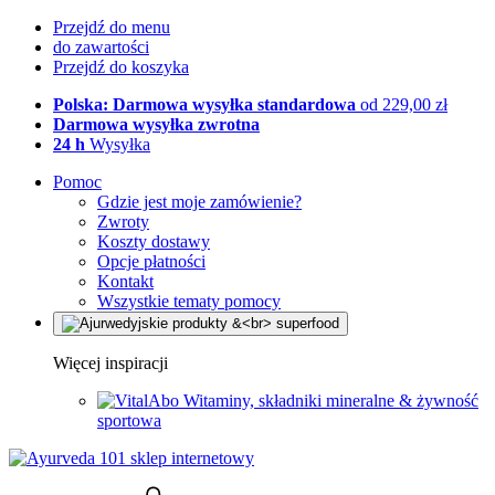
Przejdź do menu
do zawartości
Przejdź do koszyka
Polska: Darmowa wysyłka standardowa
od 229,00 zł
Darmowa wysyłka zwrotna
24 h
Wysyłka
Pomoc
Gdzie jest moje zamówienie?
Zwroty
Koszty dostawy
Opcje płatności
Kontakt
Wszystkie tematy pomocy
Więcej inspiracji
Witaminy, składniki mineralne & żywność
sportowa