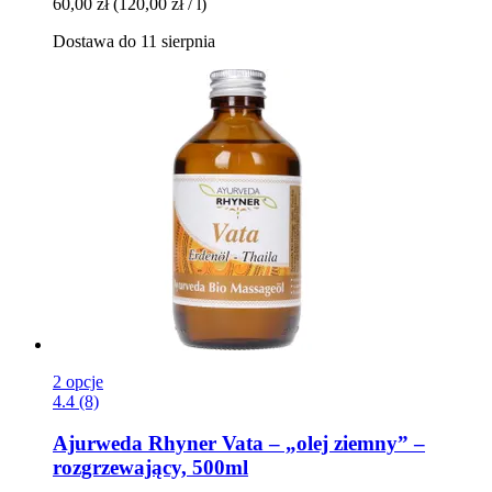
60,00 zł
(120,00 zł / l)
Dostawa do 11 sierpnia
2 opcje
4.4 (8)
Ajurweda Rhyner
Vata – „olej ziemny” –
rozgrzewający, 500ml