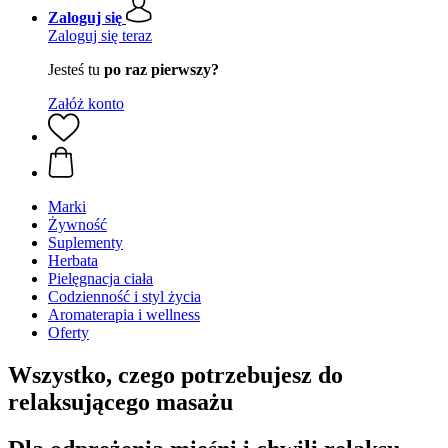
Zaloguj się
Zaloguj się teraz
Jesteś tu
po raz pierwszy?
Załóż konto
Marki
Żywność
Suplementy
Herbata
Pielęgnacja ciała
Codzienność i styl życia
Aromaterapia i wellness
Oferty
Wszystko, czego potrzebujesz do
relaksującego masażu