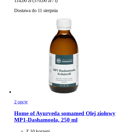
114,00 zł
(570,00 zł / l)
Dostawa do 11 sierpnia
2 opcje
Home of Ayurveda somamed
Olej ziołowy
MP1-​Dashamoola, 250 ml
Z 10 korzeni