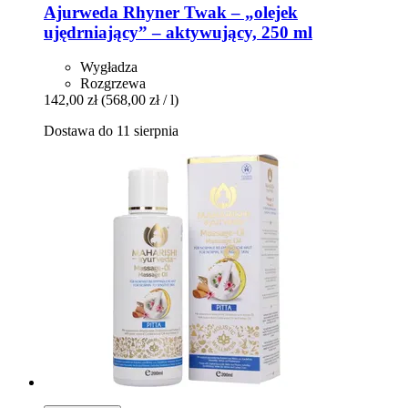
Ajurweda Rhyner
Twak – „olejek
ujędrniający” – aktywujący, 250 ml
Wygładza
Rozgrzewa
142,00 zł
(568,00 zł / l)
Dostawa do 11 sierpnia