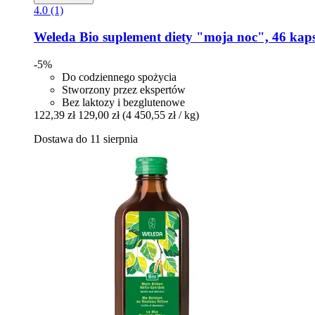
4.0 (1)
Weleda
Bio suplement diety "moja noc", 46 kap
-5%
Do codziennego spożycia
Stworzony przez ekspertów
Bez laktozy i bezglutenowe
122,39 zł
129,00 zł
(4 450,55 zł / kg)
Dostawa do 11 sierpnia