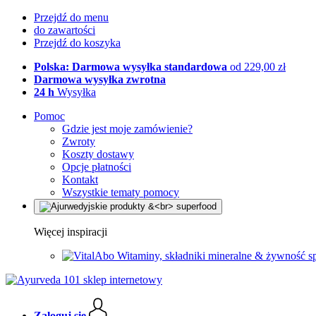
Przejdź do menu
do zawartości
Przejdź do koszyka
Polska: Darmowa wysyłka standardowa
od 229,00 zł
Darmowa wysyłka zwrotna
24 h
Wysyłka
Pomoc
Gdzie jest moje zamówienie?
Zwroty
Koszty dostawy
Opcje płatności
Kontakt
Wszystkie tematy pomocy
Więcej inspiracji
Witaminy, składniki mineralne & żywność s
Zaloguj się