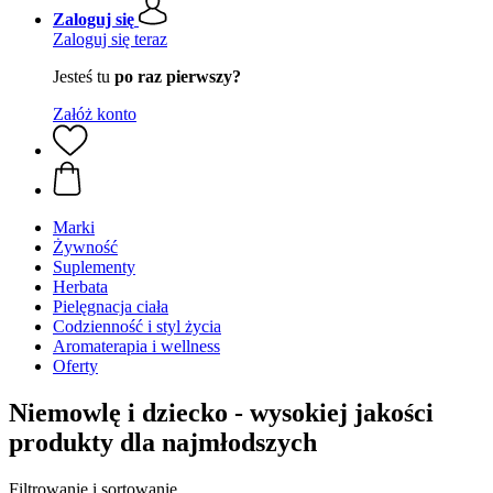
Zaloguj się
Zaloguj się teraz
Jesteś tu
po raz pierwszy?
Załóż konto
Marki
Żywność
Suplementy
Herbata
Pielęgnacja ciała
Codzienność i styl życia
Aromaterapia i wellness
Oferty
Niemowlę i dziecko - wysokiej jakości
produkty dla najmłodszych
Filtrowanie i sortowanie