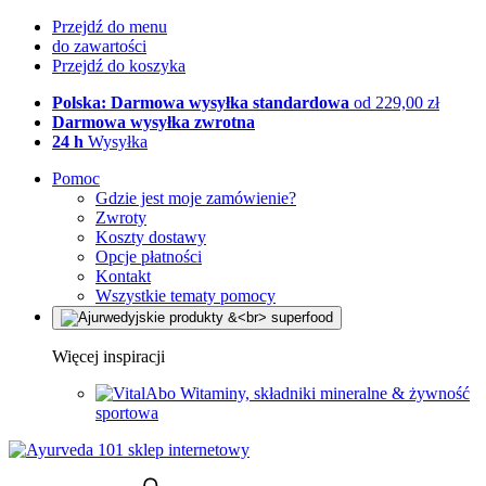
Przejdź do menu
do zawartości
Przejdź do koszyka
Polska: Darmowa wysyłka standardowa
od 229,00 zł
Darmowa wysyłka zwrotna
24 h
Wysyłka
Pomoc
Gdzie jest moje zamówienie?
Zwroty
Koszty dostawy
Opcje płatności
Kontakt
Wszystkie tematy pomocy
Więcej inspiracji
Witaminy, składniki mineralne & żywność
sportowa