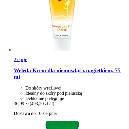
2 opcje
Weleda
Krem dla niemowląt z nagietkiem, 75
ml
Do skóry wrażliwej
Idealny do skóry pod pieluszką
Delikatnie pielęgnuje
36,99 zł
(493,20 zł / l)
Dostawa do 10 sierpnia