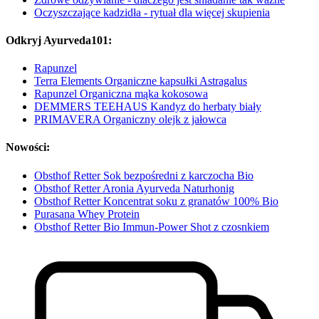
Oczyszczające kadzidła - rytuał dla więcej skupienia
Odkryj Ayurveda101:
Rapunzel
Terra Elements Organiczne kapsułki Astragalus
Rapunzel Organiczna mąka kokosowa
DEMMERS TEEHAUS Kandyz do herbaty biały
PRIMAVERA Organiczny olejk z jałowca
Nowości:
Obsthof Retter Sok bezpośredni z karczocha Bio
Obsthof Retter Aronia Ayurveda Naturhonig
Obsthof Retter Koncentrat soku z granatów 100% Bio
Purasana Whey Protein
Obsthof Retter Bio Immun-Power Shot z czosnkiem