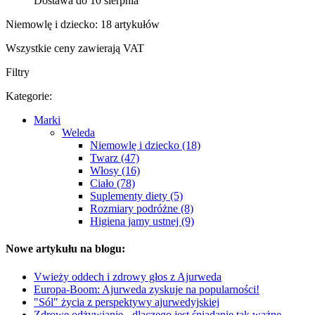
Dostawa do 10 sierpnia
Niemowlę i dziecko: 18 artykułów
Wszystkie ceny zawierają VAT
Filtry
Kategorie:
Marki
Weleda
Niemowlę i dziecko (18)
Twarz (47)
Włosy (16)
Ciało (78)
Suplementy diety (5)
Rozmiary podróżne (8)
Higiena jamy ustnej (9)
Nowe artykułu na blogu:
Vwieży oddech i zdrowy głos z Ajurweda
Europa-Boom: Ajurweda zyskuje na popularności!
"Sól" życia z perspektywy ajurwedyjskiej
Zdrowe odżywianie - dlaczego jest śniadanie tak ważne