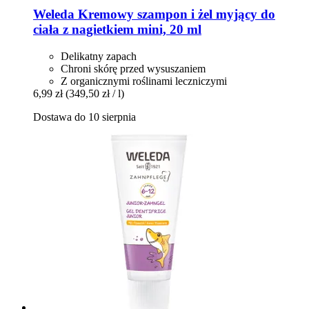
Weleda
Kremowy szampon i żel myjący do
ciała z nagietkiem mini, 20 ml
Delikatny zapach
Chroni skórę przed wysuszaniem
Z organicznymi roślinami leczniczymi
6,99 zł
(349,50 zł / l)
Dostawa do 10 sierpnia