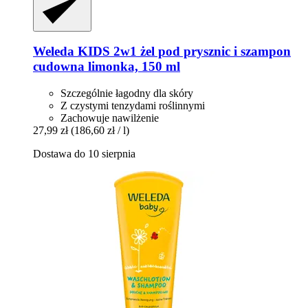
Weleda
KIDS 2w1 żel pod prysznic i szampon
cudowna limonka, 150 ml
Szczególnie łagodny dla skóry
Z czystymi tenzydami roślinnymi
Zachowuje nawilżenie
27,99 zł
(186,60 zł / l)
Dostawa do 10 sierpnia