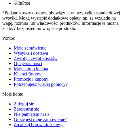
*Podane koszty dostawy obowiązują w przypadku standardowej
wysyłki. Mogą wystąpić dodatkowe opłaty, np. ze względu na
wagę, rozmiar lub właściwości produktów. Informacje te można
znaleźć bezpośrednio w opisie produktu.
Pomoc
Moje zamówienie
Wysyłka i dostawa
Zwroty i zwrot kosztów
Opcje płatności
Moje konto klienta
Klienci firmowi
Promocje i kupony
Potrzebujesz więcej pomocy?
Moje konto
Zaloguj się
Zarejestruj się
Nie pamiętam hasła
Gdzie jest moje zamówienie?
Zrealizuj bon wartościowy