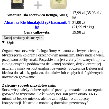
17,99 zł
(35,98 zł /
Alnatura Bio soczewica beluga, 500 g
kg)
Alnatura Bio himalajski ryż basmanti, 1
21,99 zł
kg
(21,99 zł / kg)
Cena całkowita:
39,98 zł
Dodaj produkty do koszyka
Opis
Organiczna soczewica beluga firmy Alnatura zachwyca ciemnym,
błyszczącym kolorem i orzechowym aromatem, który nadaje wielu
przepisom obfity smak. Pozyskiwana jest z certyfikowanych upraw
ekologicznych i poddawana delikatnej obróbce, dzięki czemu jej
naturalny smak jest optymalnie rozwinięty. Soczewica Beluga jest
idealna do sałatek, gulaszu, dodatków lub ciepłych dań głównych i
urozmaica gotowanie.
Zalecany sposób przygotowania:
Soczewicę należy dobrze opłukać przed gotowaniem, a następnie
gotować w trzykrotnej ilości wody bez soli przez około 30-35
minut, aż będzie miękka, ale nie za miękka - o chrupiącej
konsystencji. Następnie można ją dowolnie przetworzyć.