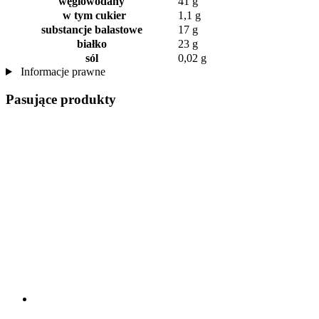
węglowodany
41 g
w tym cukier
1,1 g
substancje balastowe
17 g
białko
23 g
sól
0,02 g
Informacje prawne
Pasujące produkty