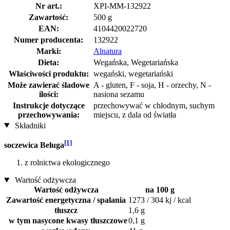
Nr art.:
XPI-MM-132922
Zawartość:
500 g
EAN:
4104420022720
Numer producenta:
132922
Marki:
Alnatura
Dieta:
Wegańska, Wegetariańska
Właściwości produktu:
wegański, wegetariański
Może zawierać śladowe
A - gluten, F - soja, H - orzechy, N -
ilości:
nasiona sezamu
Instrukcje dotyczące
przechowywać w chłodnym, suchym
przechowywania:
miejscu, z dala od światła
Składniki
[1]
soczewica Beluga
z rolnictwa ekologicznego
Wartość odżywcza
Wartość odżywcza
na 100 g
Zawartość energetyczna / spalania
1273 / 304 kj / kcal
tłuszcz
1,6 g
w tym nasycone kwasy tłuszczowe
0,1 g