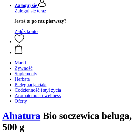
Zaloguj się
Zaloguj się teraz
Jesteś tu
po raz pierwszy?
Załóż konto
Marki
Żywność
Suplementy
Herbata
Pielęgnacja ciała
Codzienność i styl życia
Aromaterapia i wellness
Oferty
Alnatura
Bio soczewica beluga,
500 g