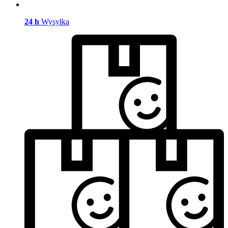
24 h
Wysyłka