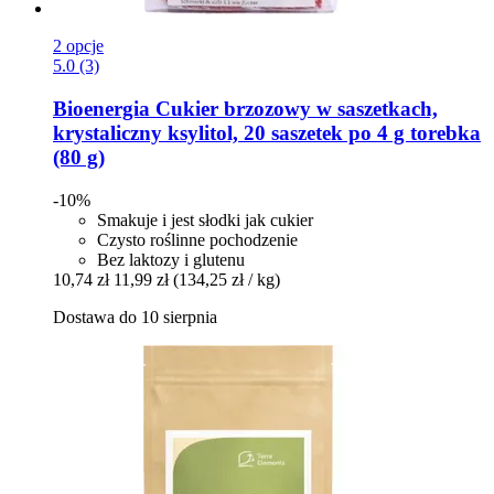
2 opcje
5.0 (3)
Bioenergia
Cukier brzozowy w saszetkach,
krystaliczny ksylitol, 20 saszetek po 4 g torebka
(80 g)
-10%
Smakuje i jest słodki jak cukier
Czysto roślinne pochodzenie
Bez laktozy i glutenu
10,74 zł
11,99 zł
(134,25 zł / kg)
Dostawa do 10 sierpnia