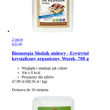
2 opcje
4.0 (4)
Bioenergia
Słodzik stołowy -​ Erytrytol
krystaliczny organiczny, Worek, 700 g
Wygląda i smakuje jak cukier
Ale z 0 kcal
Przyjazny dla zębów
47,99 zł
(68,56 zł / kg)
Dostawa do 10 sierpnia