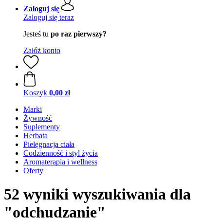
Zaloguj się
Zaloguj się teraz
Jesteś tu
po raz pierwszy?
Załóż konto
Koszyk
0,00 zł
Marki
Żywność
Suplementy
Herbata
Pielęgnacja ciała
Codzienność i styl życia
Aromaterapia i wellness
Oferty
52 wyniki wyszukiwania dla
"odchudzanie"