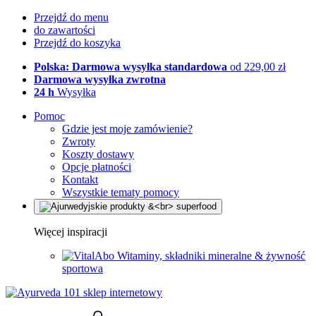
Przejdź do menu
do zawartości
Przejdź do koszyka
Polska: Darmowa wysyłka standardowa
od 229,00 zł
Darmowa wysyłka zwrotna
24 h
Wysyłka
Pomoc
Gdzie jest moje zamówienie?
Zwroty
Koszty dostawy
Opcje płatności
Kontakt
Wszystkie tematy pomocy
Więcej inspiracji
Witaminy, składniki mineralne & żywność
sportowa