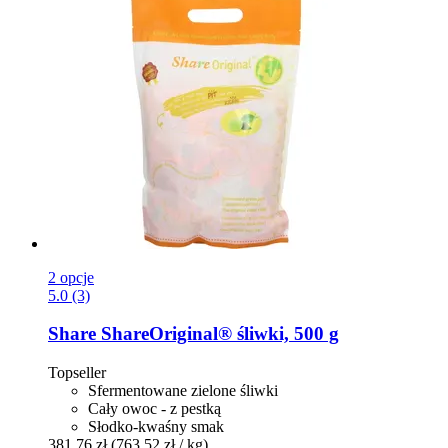
2 opcje
5.0 (3)
Share
ShareOriginal® śliwki, 500 g
Topseller
Sfermentowane zielone śliwki
Cały owoc - z pestką
Słodko-kwaśny smak
381,76 zł
(763,52 zł / kg)