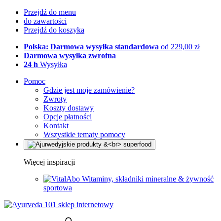
Przejdź do menu
do zawartości
Przejdź do koszyka
Polska: Darmowa wysyłka standardowa
od 229,00 zł
Darmowa wysyłka zwrotna
24 h
Wysyłka
Pomoc
Gdzie jest moje zamówienie?
Zwroty
Koszty dostawy
Opcje płatności
Kontakt
Wszystkie tematy pomocy
Więcej inspiracji
Witaminy, składniki mineralne & żywność
sportowa