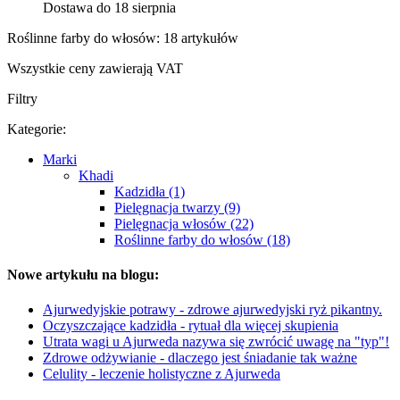
Dostawa do 18 sierpnia
Roślinne farby do włosów: 18 artykułów
Wszystkie ceny zawierają VAT
Filtry
Kategorie:
Marki
Khadi
Kadzidła (1)
Pielęgnacja twarzy (9)
Pielęgnacja włosów (22)
Roślinne farby do włosów (18)
Nowe artykułu na blogu:
Ajurwedyjskie potrawy - zdrowe ajurwedyjski ryż pikantny.
Oczyszczające kadzidła - rytuał dla więcej skupienia
Utrata wagi u Ajurweda nazywa się zwrócić uwagę na "typ"!
Zdrowe odżywianie - dlaczego jest śniadanie tak ważne
Celulity - leczenie holistyczne z Ajurweda