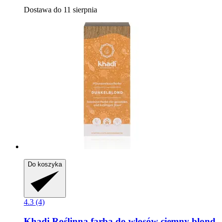
Dostawa do 11 sierpnia
Do koszyka
4.3 (4)
Khadi
Roślinna farba do wlosów ciemny blond,