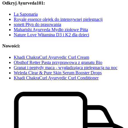
Odkryj Ayurveda101:
La Saponaria
Royale essence olejek do intensywnej pielęgnacji
sonett Płyn do prasowania
Maharishi Ayurveda Mydło ziołowe Pitta
Nature Love Witamina D3 i K2 dla dzieci
Nowości:
Khadi ChakraCurl Ayurvedic Curl Cream
Obsthof Retter Pasta przyprawowa z granatu Bio
Granat i peptydy maca - wygładzająca pielęgnacja na noc
Weleda Clear & Pure Skin Serum Booster Drops
Khadi ChakraCurl Ayurvedic Curl Conditioner