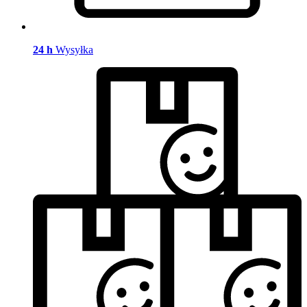
24 h
Wysyłka