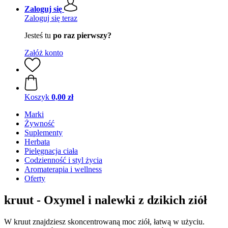
Zaloguj się
Zaloguj się teraz
Jesteś tu
po raz pierwszy?
Załóż konto
Koszyk
0,00 zł
Marki
Żywność
Suplementy
Herbata
Pielęgnacja ciała
Codzienność i styl życia
Aromaterapia i wellness
Oferty
kruut - Oxymel i nalewki z dzikich ziół
W kruut znajdziesz skoncentrowaną moc ziół, łatwą w użyciu.