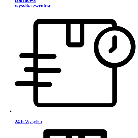
Darmowa
wysyłka zwrotna
24 h
Wysyłka