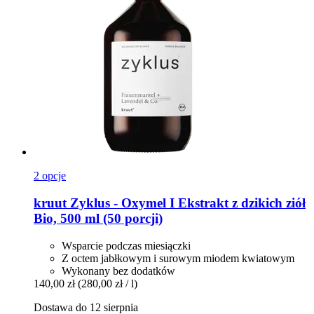
2 opcje
kruut
Zyklus -​ Oxymel I Ekstrakt z dzikich ziół
Bio, 500 ml (50 porcji)
Wsparcie podczas miesiączki
Z octem jabłkowym i surowym miodem kwiatowym
Wykonany bez dodatków
140,00 zł
(280,00 zł / l)
Dostawa do 12 sierpnia