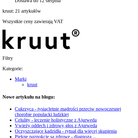
Dostawa do 12 sierpnia
kruut: 21 artykułów
Wszystkie ceny zawierają VAT
Filtry
Kategorie:
Marki
kruut
Nowe artykułu na blogu:
Cukrzyca - tysiącletnie mądrości przeciw nowoczesnej
chorobie populacki ludzkiej
Celulity - leczenie holistyczne z Ajurweda
Vwieży oddech i zdrowy głos z Ajurweda
Oczyszczające kadzidła - rytuał dla więcej skupienia
Piękne paznokcie są zdrowe - diagnoza ...