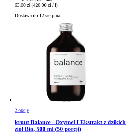
63,00 zł
(420,00 zł / l)
Dostawa do 12 sierpnia
2 opcje
kruut
Balance -​ Oxymel I Ekstrakt z dzikich
ziół Bio, 500 ml (50 porcji)