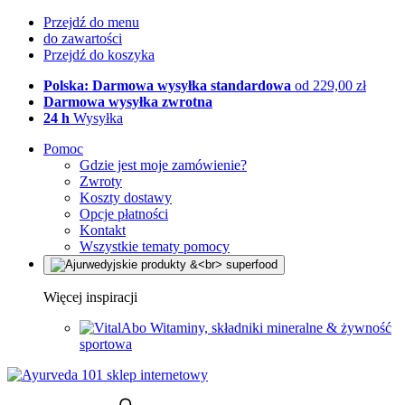
Przejdź do menu
do zawartości
Przejdź do koszyka
Polska: Darmowa wysyłka standardowa
od 229,00 zł
Darmowa wysyłka zwrotna
24 h
Wysyłka
Pomoc
Gdzie jest moje zamówienie?
Zwroty
Koszty dostawy
Opcje płatności
Kontakt
Wszystkie tematy pomocy
Więcej inspiracji
Witaminy, składniki mineralne & żywność
sportowa