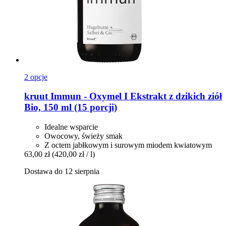
2 opcje
kruut
Immun -​ Oxymel I Ekstrakt z dzikich ziół
Bio, 150 ml (15 porcji)
Idealne wsparcie
Owocowy, świeży smak
Z octem jabłkowym i surowym miodem kwiatowym
63,00 zł
(420,00 zł / l)
Dostawa do 12 sierpnia