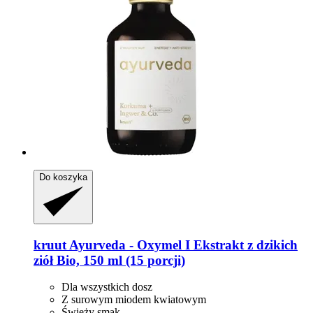
Do koszyka
kruut
Ayurveda -​ Oxymel I Ekstrakt z dzikich
ziół Bio, 150 ml (15 porcji)
Dla wszystkich dosz
Z surowym miodem kwiatowym
Świeży smak