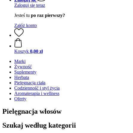
Zaloguj się teraz
Jesteś tu
po raz pierwszy?
Załóż konto
Koszyk
0,00 zł
Marki
Żywność
Suplementy
Herbata
Pielęgnacja ciała
Codzienność i styl życia
Aromaterapia i wellness
Oferty
Pielęgnacja włosów
Szukaj według kategorii