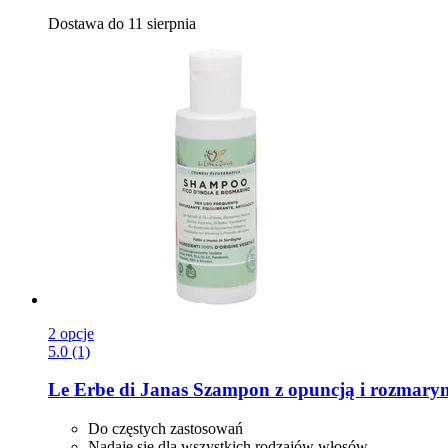
Dostawa do 11 sierpnia
2 opcje
5.0 (1)
Le Erbe di Janas
Szampon z opuncją i rozmaryn
Do częstych zastosowań
Nadaje się dla wszystkich rodzajów włosów