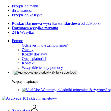
Przejdź do menu
do zawartości
Przejdź do koszyka
Polska: Darmowa wysyłka standardowa
od 229,00 zł
Darmowa wysyłka zwrotna
24 h
Wysyłka
Pomoc
Gdzie jest moje zamówienie?
Zwroty
Koszty dostawy
Opcje płatności
Kontakt
Wszystkie tematy pomocy
Więcej inspiracji
Witaminy, składniki mineralne & żywność s
Zaloguj się