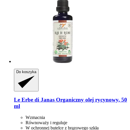
Do koszyka
Le Erbe di Janas
Organiczny olej rycynowy, 50
ml
Wzmacnia
Równoważy i reguluje
W ochronnej butelce z brązowego szkła