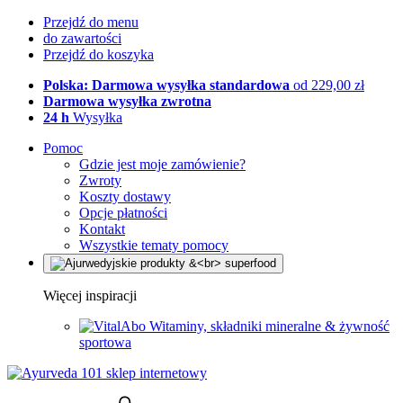
Przejdź do menu
do zawartości
Przejdź do koszyka
Polska: Darmowa wysyłka standardowa
od 229,00 zł
Darmowa wysyłka zwrotna
24 h
Wysyłka
Pomoc
Gdzie jest moje zamówienie?
Zwroty
Koszty dostawy
Opcje płatności
Kontakt
Wszystkie tematy pomocy
Więcej inspiracji
Witaminy, składniki mineralne & żywność
sportowa