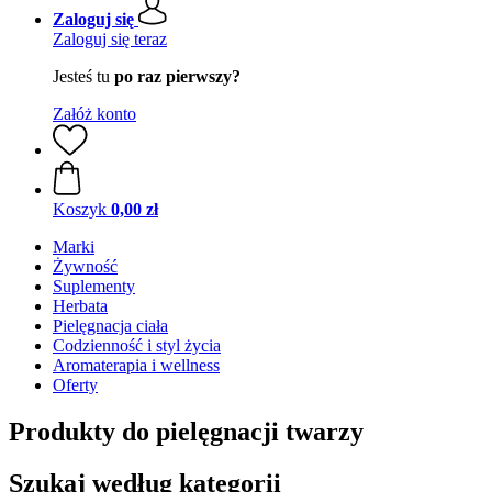
Zaloguj się
Zaloguj się teraz
Jesteś tu
po raz pierwszy?
Załóż konto
Koszyk
0,00 zł
Marki
Żywność
Suplementy
Herbata
Pielęgnacja ciała
Codzienność i styl życia
Aromaterapia i wellness
Oferty
Produkty do pielęgnacji twarzy
Szukaj według kategorii