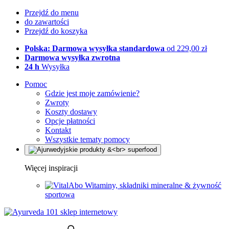
Przejdź do menu
do zawartości
Przejdź do koszyka
Polska: Darmowa wysyłka standardowa
od 229,00 zł
Darmowa wysyłka zwrotna
24 h
Wysyłka
Pomoc
Gdzie jest moje zamówienie?
Zwroty
Koszty dostawy
Opcje płatności
Kontakt
Wszystkie tematy pomocy
Więcej inspiracji
Witaminy, składniki mineralne & żywność
sportowa