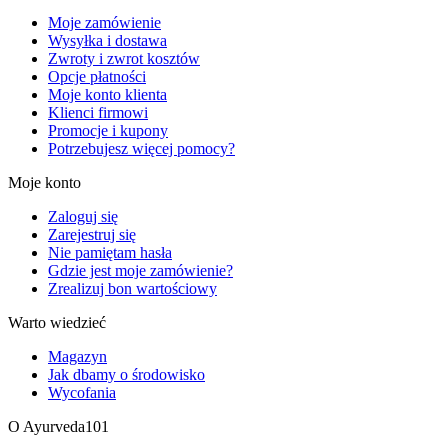
Moje zamówienie
Wysyłka i dostawa
Zwroty i zwrot kosztów
Opcje płatności
Moje konto klienta
Klienci firmowi
Promocje i kupony
Potrzebujesz więcej pomocy?
Moje konto
Zaloguj się
Zarejestruj się
Nie pamiętam hasła
Gdzie jest moje zamówienie?
Zrealizuj bon wartościowy
Warto wiedzieć
Magazyn
Jak dbamy o środowisko
Wycofania
O Ayurveda101