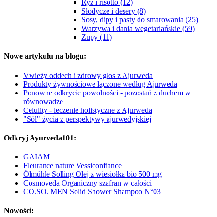
Ryż i risotto (12)
Słodycze i desery (8)
Sosy, dipy i pasty do smarowania (25)
Warzywa i dania wegetariańskie (59)
Zupy (11)
Nowe artykułu na blogu:
Vwieży oddech i zdrowy głos z Ajurweda
Produkty żywnościowe łączone według Ajurweda
Ponowne odkrycie powolności - pozostań z duchem w
równowadze
Celulity - leczenie holistyczne z Ajurweda
"Sól" życia z perspektywy ajurwedyjskiej
Odkryj Ayurveda101:
GAIAM
Fleurance nature Vessiconfiance
Ölmühle Solling Olej z wiesiołka bio 500 mg
Cosmoveda Organiczny szafran w całości
CO.SO. MEN Solid Shower Shampoo N°03
Nowości: