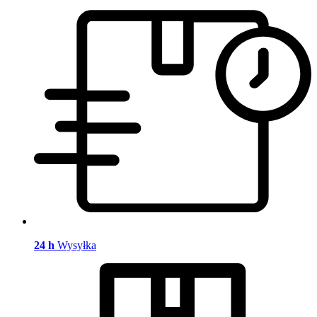
24 h
Wysyłka