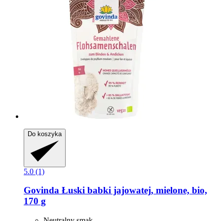
Do koszyka
5.0 (1)
Govinda
Łuski babki jajowatej, mielone, bio,
170 g
Neutralny smak