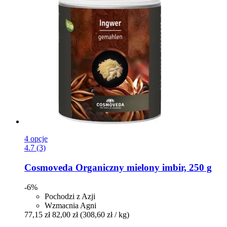
4 opcje
4.7 (3)
Cosmoveda
Organiczny mielony imbir, 250 g
-6%
Pochodzi z Azji
Wzmacnia Agni
77,15 zł
82,00 zł
(308,60 zł / kg)