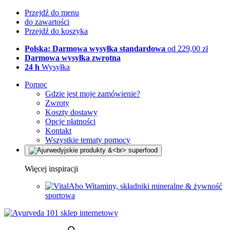
Przejdź do menu
do zawartości
Przejdź do koszyka
Polska: Darmowa wysyłka standardowa
od 229,00 zł
Darmowa wysyłka zwrotna
24 h
Wysyłka
Pomoc
Gdzie jest moje zamówienie?
Zwroty
Koszty dostawy
Opcje płatności
Kontakt
Wszystkie tematy pomocy
Więcej inspiracji
Witaminy, składniki mineralne & żywność
sportowa