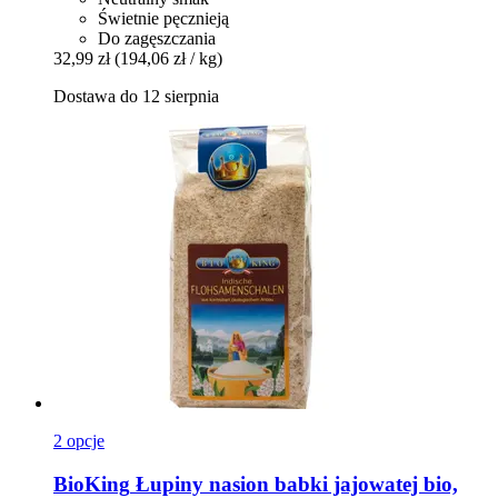
Świetnie pęcznieją
Do zagęszczania
32,99 zł
(194,06 zł / kg)
Dostawa do 12 sierpnia
2 opcje
BioKing
Łupiny nasion babki jajowatej bio,