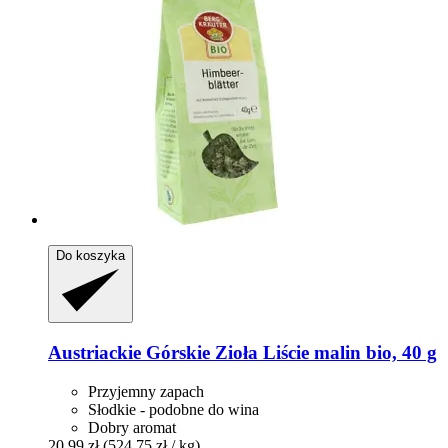
Do koszyka
Austriackie Górskie Zioła
Liście malin bio, 40 g
Przyjemny zapach
Słodkie - podobne do wina
Dobry aromat
20,99 zł
(524,75 zł / kg)