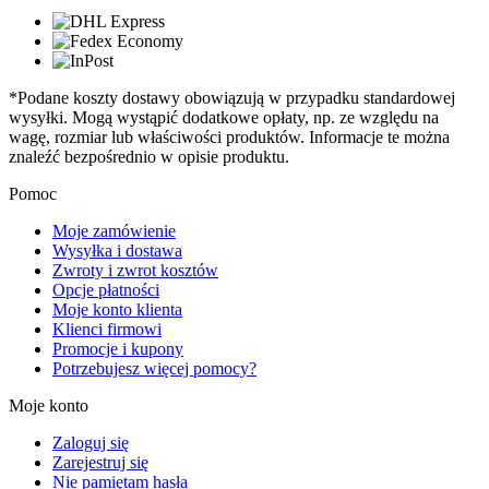
*Podane koszty dostawy obowiązują w przypadku standardowej
wysyłki. Mogą wystąpić dodatkowe opłaty, np. ze względu na
wagę, rozmiar lub właściwości produktów. Informacje te można
znaleźć bezpośrednio w opisie produktu.
Pomoc
Moje zamówienie
Wysyłka i dostawa
Zwroty i zwrot kosztów
Opcje płatności
Moje konto klienta
Klienci firmowi
Promocje i kupony
Potrzebujesz więcej pomocy?
Moje konto
Zaloguj się
Zarejestruj się
Nie pamiętam hasła