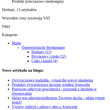
Produkt tymczasowo niedostępny
Herbaty: 13 artykułów
Wszystkie ceny zawierają VAT
Filtry
Kategorie:
Marki
Österreichische Bergkräuter
Herbaty (13)
Przyprawy i zioła (32)
Ciało i kąpiel (4)
Nowe artykułu na blogu:
Oczyszczające kadzidła - rytuał dla więcej skupienia
Produkty żywnościowe łączone według Ajurweda
Ponowne odkrycie powolności - pozostań z duchem w
równowadze
Skóra jest odzwierciedleniem Twojego ducha - jakim typem
jesteś?
Vwieży oddech i zdrowy głos z Ajurweda