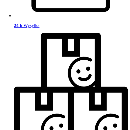
24 h
Wysyłka