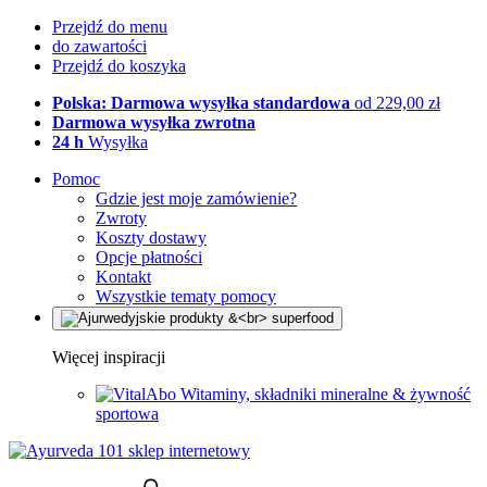
Przejdź do menu
do zawartości
Przejdź do koszyka
Polska: Darmowa wysyłka standardowa
od 229,00 zł
Darmowa wysyłka zwrotna
24 h
Wysyłka
Pomoc
Gdzie jest moje zamówienie?
Zwroty
Koszty dostawy
Opcje płatności
Kontakt
Wszystkie tematy pomocy
Więcej inspiracji
Witaminy, składniki mineralne & żywność
sportowa