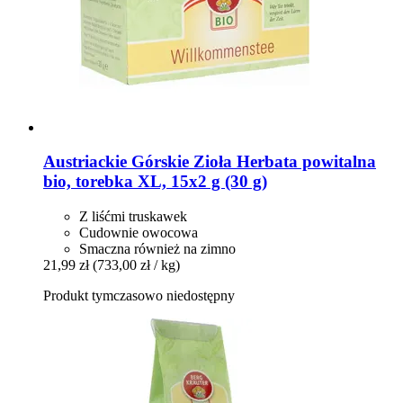
Austriackie Górskie Zioła
Herbata powitalna
bio, torebka XL, 15x2 g (30 g)
Z liśćmi truskawek
Cudownie owocowa
Smaczna również na zimno
21,99 zł
(733,00 zł / kg)
Produkt tymczasowo niedostępny