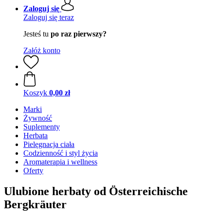
Zaloguj się
Zaloguj się teraz
Jesteś tu
po raz pierwszy?
Załóż konto
Koszyk
0,00 zł
Marki
Żywność
Suplementy
Herbata
Pielęgnacja ciała
Codzienność i styl życia
Aromaterapia i wellness
Oferty
Ulubione herbaty od Österreichische
Bergkräuter