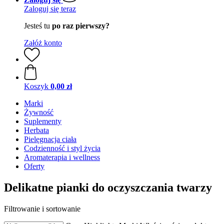
Zaloguj się teraz
Jesteś tu
po raz pierwszy?
Załóż konto
Koszyk
0,00 zł
Marki
Żywność
Suplementy
Herbata
Pielęgnacja ciała
Codzienność i styl życia
Aromaterapia i wellness
Oferty
Delikatne pianki do oczyszczania twarzy
Filtrowanie i sortowanie