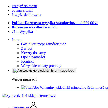
Przejdź do menu
do zawartości
Przejdź do koszyka
Polska: Darmowa wysyłka standardowa
od 229,00 zł
Darmowa wysyłka zwrotna
24 h
Wysyłka
Pomoc
Gdzie jest moje zamówienie?
Zwroty
Koszty dostawy
Opcje płatności
Kontakt
Wszystkie tematy pomocy
Więcej inspiracji
Witaminy, składniki mineralne & żywność s
Zaloguj się