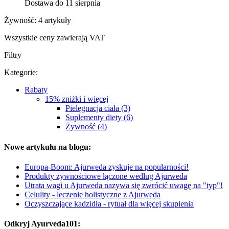
Dostawa do 11 sierpnia
Żywność: 4 artykuły
Wszystkie ceny zawierają VAT
Filtry
Kategorie:
Rabaty
15% zniżki i więcej
Pielęgnacja ciała (3)
Suplementy diety (6)
Żywność (4)
Nowe artykułu na blogu:
Europa-Boom: Ajurweda zyskuje na popularności!
Produkty żywnościowe łączone według Ajurweda
Utrata wagi u Ajurweda nazywa się zwrócić uwagę na "typ"!
Celulity - leczenie holistyczne z Ajurweda
Oczyszczające kadzidła - rytuał dla więcej skupienia
Odkryj Ayurveda101: