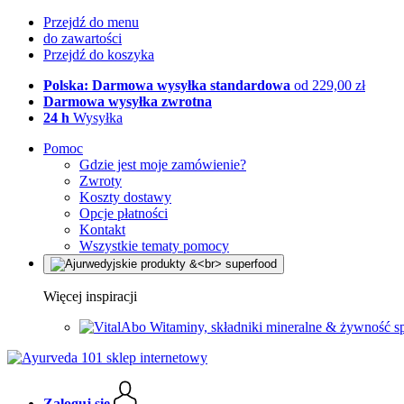
Przejdź do menu
do zawartości
Przejdź do koszyka
Polska: Darmowa wysyłka standardowa
od 229,00 zł
Darmowa wysyłka zwrotna
24 h
Wysyłka
Pomoc
Gdzie jest moje zamówienie?
Zwroty
Koszty dostawy
Opcje płatności
Kontakt
Wszystkie tematy pomocy
Więcej inspiracji
Witaminy, składniki mineralne & żywność s
Zaloguj się