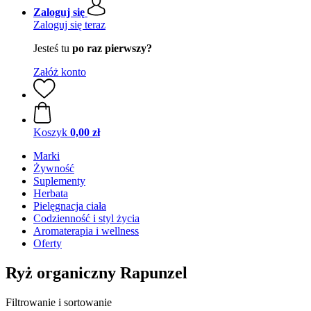
Zaloguj się
Zaloguj się teraz
Jesteś tu
po raz pierwszy?
Załóż konto
Koszyk
0,00 zł
Marki
Żywność
Suplementy
Herbata
Pielęgnacja ciała
Codzienność i styl życia
Aromaterapia i wellness
Oferty
Ryż organiczny Rapunzel
Filtrowanie i sortowanie