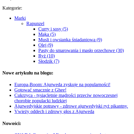
Kategorie:
Marki
Rapunzel
Curry i sosy (5)
Mąka (5)
Musli i owsianka śniadaniowa (9)
Olej (9)
Pasty do smarowania i masło orzechowe (30)
Ryż (10)
Słodzik (7)
Nowe artykułu na blogu:
Europa-Boom: Ajurweda zyskuje na popularności!
Gotować smacznie z Ghee!
Cukrzyca - tysiącletnie mądrości przeciw nowoczesnej
chorobie populacki ludzkiej
Ajurwedyjskie potrawy - zdrowe ajurwedyjski ryż pikantny.
Vwieży oddech i zdrowy głos z Ajurweda
Nowości: