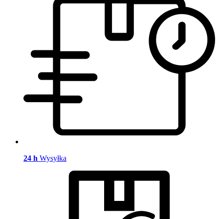
24 h
Wysyłka