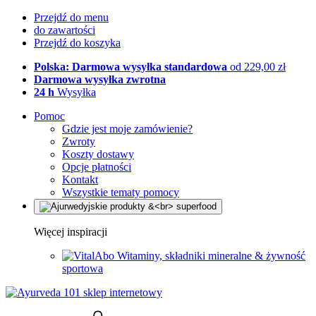
Przejdź do menu
do zawartości
Przejdź do koszyka
Polska: Darmowa wysyłka standardowa
od 229,00 zł
Darmowa wysyłka zwrotna
24 h
Wysyłka
Pomoc
Gdzie jest moje zamówienie?
Zwroty
Koszty dostawy
Opcje płatności
Kontakt
Wszystkie tematy pomocy
Więcej inspiracji
Witaminy, składniki mineralne & żywność
sportowa