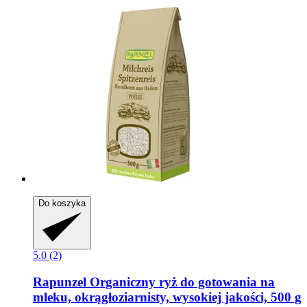
Do koszyka
5.0 (2)
Rapunzel
Organiczny ryż do gotowania na
mleku, okrągłoziarnisty, wysokiej jakości, 500 g