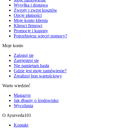
Wysyłka i dostawa
Zwroty i zwrot kosztów
Opcje płatności
Moje konto klienta
Klienci firmowi
Promocje i kupony
Potrzebujesz więcej pomocy?
Moje konto
Zaloguj się
Zarejestruj się
Nie pamiętam hasła
Gdzie jest moje zamówienie?
Zrealizuj bon wartościowy
Warto wiedzieć
Magazyn
Jak dbamy o środowisko
Wycofania
O Ayurveda101
Kontakt