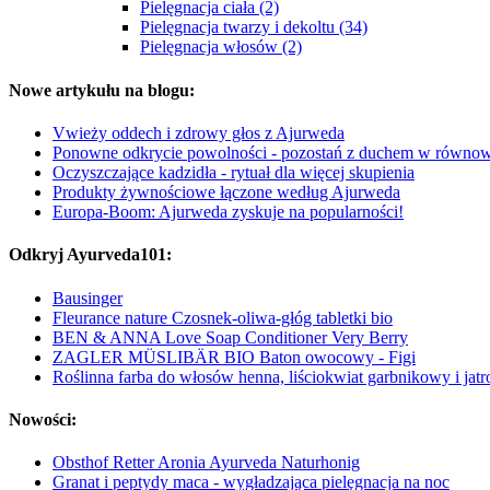
Pielęgnacja ciała (2)
Pielęgnacja twarzy i dekoltu (34)
Pielęgnacja włosów (2)
Nowe artykułu na blogu:
Vwieży oddech i zdrowy głos z Ajurweda
Ponowne odkrycie powolności - pozostań z duchem w równo
Oczyszczające kadzidła - rytuał dla więcej skupienia
Produkty żywnościowe łączone według Ajurweda
Europa-Boom: Ajurweda zyskuje na popularności!
Odkryj Ayurveda101:
Bausinger
Fleurance nature Czosnek-oliwa-głóg tabletki bio
BEN & ANNA Love Soap Conditioner Very Berry
ZAGLER MÜSLIBÄR BIO Baton owocowy - Figi
Roślinna farba do włosów henna, liściokwiat garbnikowy i jatr
Nowości:
Obsthof Retter Aronia Ayurveda Naturhonig
Granat i peptydy maca - wygładzająca pielęgnacja na noc