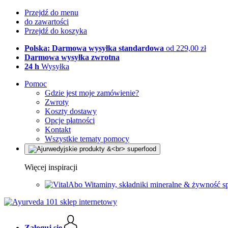
Przejdź do menu
do zawartości
Przejdź do koszyka
Polska: Darmowa wysyłka standardowa
od 229,00 zł
Darmowa wysyłka zwrotna
24 h
Wysyłka
Pomoc
Gdzie jest moje zamówienie?
Zwroty
Koszty dostawy
Opcje płatności
Kontakt
Wszystkie tematy pomocy
Więcej inspiracji
Witaminy, składniki mineralne & żywność s
Zaloguj się