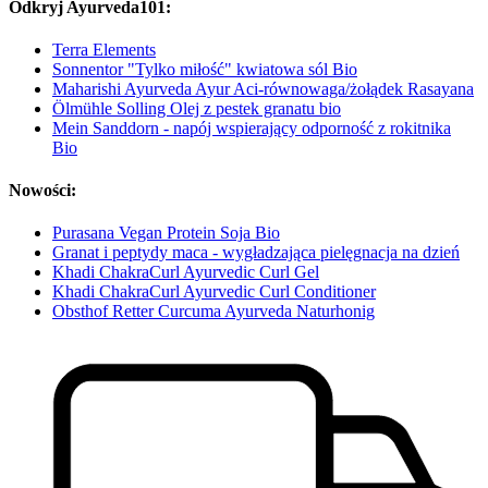
Odkryj Ayurveda101:
Terra Elements
Sonnentor "Tylko miłość" kwiatowa sól Bio
Maharishi Ayurveda Ayur Aci-równowaga/żołądek Rasayana
Ölmühle Solling Olej z pestek granatu bio
Mein Sanddorn - napój wspierający odporność z rokitnika
Bio
Nowości:
Purasana Vegan Protein Soja Bio
Granat i peptydy maca - wygładzająca pielęgnacja na dzień
Khadi ChakraCurl Ayurvedic Curl Gel
Khadi ChakraCurl Ayurvedic Curl Conditioner
Obsthof Retter Curcuma Ayurveda Naturhonig