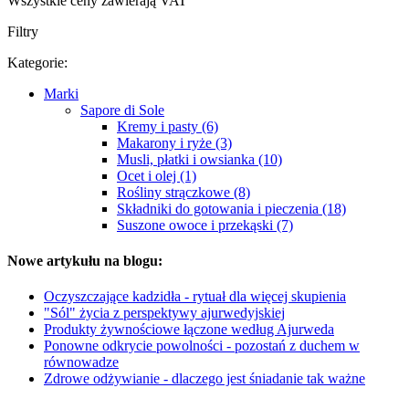
Wszystkie ceny zawierają VAT
Filtry
Kategorie:
Marki
Sapore di Sole
Kremy i pasty (6)
Makarony i ryże (3)
Musli, płatki i owsianka (10)
Ocet i olej (1)
Rośliny strączkowe (8)
Składniki do gotowania i pieczenia (18)
Suszone owoce i przekąski (7)
Nowe artykułu na blogu:
Oczyszczające kadzidła - rytuał dla więcej skupienia
"Sól" życia z perspektywy ajurwedyjskiej
Produkty żywnościowe łączone według Ajurweda
Ponowne odkrycie powolności - pozostań z duchem w
równowadze
Zdrowe odżywianie - dlaczego jest śniadanie tak ważne