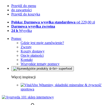
Przejdź do menu
do zawartości
Przejdź do koszyka
Polska: Darmowa wysyłka standardowa
od 229,00 zł
Darmowa wysyłka zwrotna
24 h
Wysyłka
Pomoc
Gdzie jest moje zamówienie?
Zwroty
Koszty dostawy
Opcje płatności
Kontakt
Wszystkie tematy pomocy
Więcej inspiracji
Witaminy, składniki mineralne & żywność
sportowa