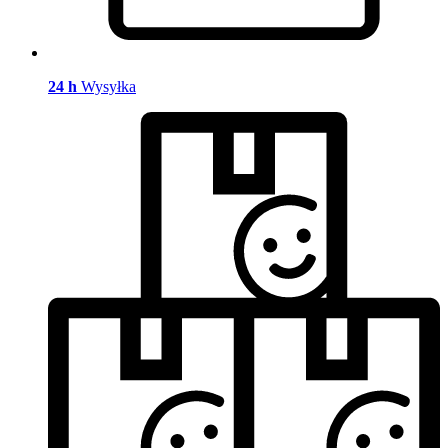
24 h
Wysyłka