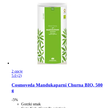
2 opcje
5.0 (2)
Cosmoveda
Mandukaparni Churna BIO, 500
g
-5%
Gorzki smak