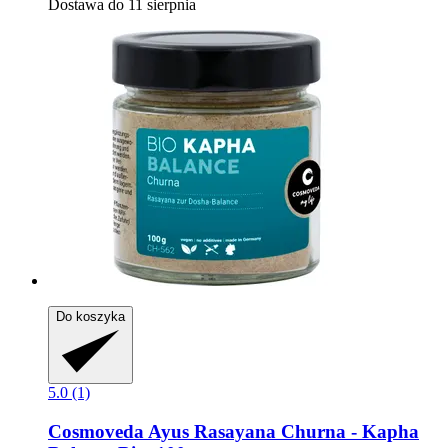
Dostawa do 11 sierpnia
Do koszyka
5.0 (1)
Cosmoveda
Ayus Rasayana Churna -​ Kapha