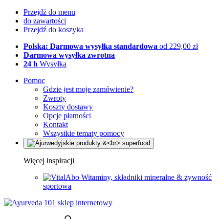
Przejdź do menu
do zawartości
Przejdź do koszyka
Polska: Darmowa wysyłka standardowa
od 229,00 zł
Darmowa wysyłka zwrotna
24 h
Wysyłka
Pomoc
Gdzie jest moje zamówienie?
Zwroty
Koszty dostawy
Opcje płatności
Kontakt
Wszystkie tematy pomocy
Więcej inspiracji
Witaminy, składniki mineralne & żywność
sportowa