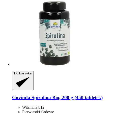
Do koszyka
Govinda
Spirulina Bio, 200 g (450 tabletek)
Witamina b12
Pierwiastki śladowe