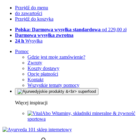
Przejdź do menu
do zawartości
Przejdź do koszyka
Polska: Darmowa wysyłka standardowa
od 229,00 zł
Darmowa wysyłka zwrotna
24 h
Wysyłka
Pomoc
Gdzie jest moje zamówienie?
Zwroty
Koszty dostawy
Opcje płatności
Kontakt
Wszystkie tematy pomocy
Więcej inspiracji
Witaminy, składniki mineralne & żywność
sportowa