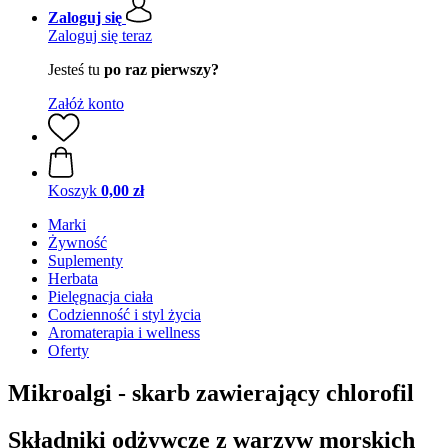
Zaloguj się
Zaloguj się teraz
Jesteś tu
po raz pierwszy?
Załóż konto
Koszyk
0,00 zł
Marki
Żywność
Suplementy
Herbata
Pielęgnacja ciała
Codzienność i styl życia
Aromaterapia i wellness
Oferty
Mikroalgi - skarb zawierający chlorofil
Składniki odżywcze z warzyw morskich