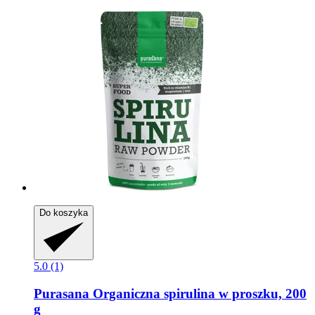
Do koszyka
5.0 (1)
Purasana
Organiczna spirulina w proszku, 200
g