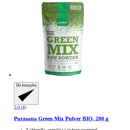
Do koszyka
5.0 (4)
Purasana
Green Mix Pulver BIO, 200 g
Z chlorellą, spiruliną i zielony jęczmień