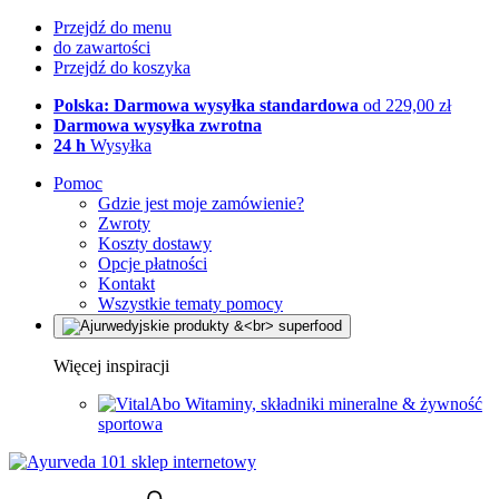
Przejdź do menu
do zawartości
Przejdź do koszyka
Polska: Darmowa wysyłka standardowa
od 229,00 zł
Darmowa wysyłka zwrotna
24 h
Wysyłka
Pomoc
Gdzie jest moje zamówienie?
Zwroty
Koszty dostawy
Opcje płatności
Kontakt
Wszystkie tematy pomocy
Więcej inspiracji
Witaminy, składniki mineralne & żywność
sportowa