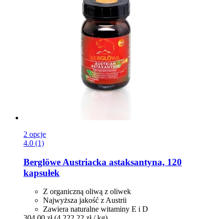
2 opcje
4.0 (1)
Berglöwe
Austriacka astaksantyna, 120
kapsułek
Z organiczną oliwą z oliwek
Najwyższa jakość z Austrii
Zawiera naturalne witaminy E i D
304,00 zł
(4 222,22 zł / kg)