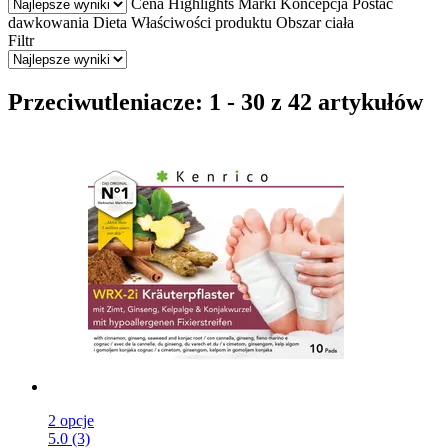
Cena
Highlights
Marki
Koncepcja
Postać
dawkowania
Dieta
Właściwości produktu
Obszar ciała
Filtr
Przeciwutleniacze: 1 - 30 z 42 artykułów
2 opcje
5.0 (3)