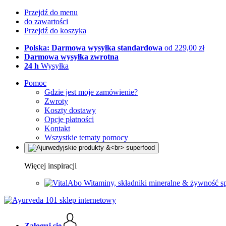
Przejdź do menu
do zawartości
Przejdź do koszyka
Polska: Darmowa wysyłka standardowa
od 229,00 zł
Darmowa wysyłka zwrotna
24 h
Wysyłka
Pomoc
Gdzie jest moje zamówienie?
Zwroty
Koszty dostawy
Opcje płatności
Kontakt
Wszystkie tematy pomocy
Więcej inspiracji
Witaminy, składniki mineralne & żywność s
Zaloguj się