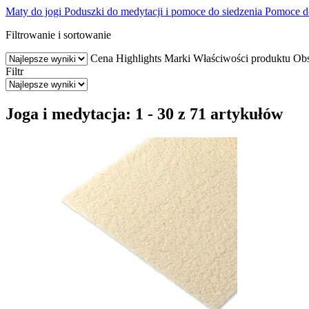
Maty do jogi
Poduszki do medytacji i pomoce do siedzenia
Pomoce do
Filtrowanie i sortowanie
Cena
Highlights
Marki
Właściwości produktu
Obs
Filtr
Joga i medytacja: 1 - 30 z 71 artykułów