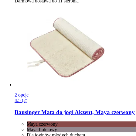
Darmowa dostawa do 11 sierpnia
2 opcje
4.5 (2)
Bausinger
Mata do jogi Akzent, Maya czerwony
Maya czerwony
Maya fioletowy
Dla joginów młodych duchem