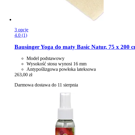
3 opcje
4.0 (1)
Bausinger
Yoga do maty Basic Natur, 75 x 200 
Model podstawowy
Wysokość stosu wynosi 16 mm
Antypoślizgowa powłoka lateksowa
263,00 zł
Darmowa dostawa do 11 sierpnia