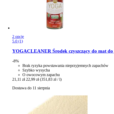
2 opcje
5.0 (1)
YOGACLEANER
Środek czyszczący do mat do 
-8%
Brak ryzyka powstawania nieprzyjemnych zapachów
Szybko wysycha
O owocowym zapachu
21,11 zł
22,99 zł
(351,83 zł / l)
Dostawa do 11 sierpnia