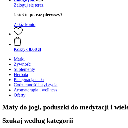
Zaloguj się teraz
Jesteś tu
po raz pierwszy?
Załóż konto
Koszyk
0,00 zł
Marki
Żywność
Suplementy
Herbata
Pielęgnacja ciała
Codzienność i styl życia
Aromaterapia i wellness
Oferty
Maty do jogi, poduszki do medytacji i wiel
Szukaj według kategorii