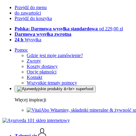
Przejdź do menu
do zawartości
Przejdź do koszyka
Polska: Darmowa wysyłka standardowa
od 229,00 zł
Darmowa wysyłka zwrotna
24 h
Wysyłka
Pomoc
Gdzie jest moje zamówienie?
Zwroty
Koszty dostawy
Opcje płatności
Kontakt
Wszystkie tematy pomocy
Więcej inspiracji
Witaminy, składniki mineralne & żywność s
Zaloguj się