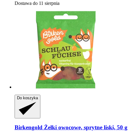
Dostawa do 11 sierpnia
Do koszyka
Birkengold
Żelki owocowe, sprytne liski, 50 g