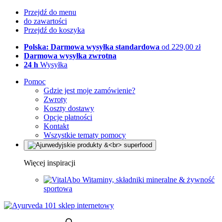
Przejdź do menu
do zawartości
Przejdź do koszyka
Polska: Darmowa wysyłka standardowa
od 229,00 zł
Darmowa wysyłka zwrotna
24 h
Wysyłka
Pomoc
Gdzie jest moje zamówienie?
Zwroty
Koszty dostawy
Opcje płatności
Kontakt
Wszystkie tematy pomocy
Więcej inspiracji
Witaminy, składniki mineralne & żywność
sportowa