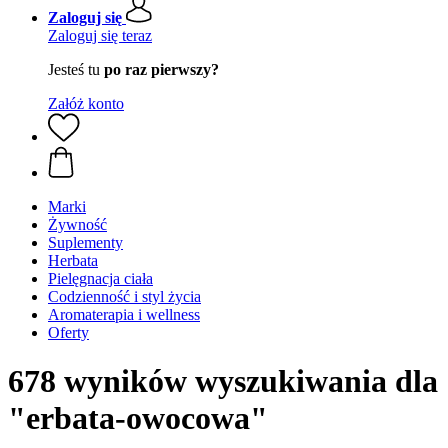
Zaloguj się
Zaloguj się teraz
Jesteś tu
po raz pierwszy?
Załóż konto
Marki
Żywność
Suplementy
Herbata
Pielęgnacja ciała
Codzienność i styl życia
Aromaterapia i wellness
Oferty
678 wyników wyszukiwania dla
"erbata-owocowa"