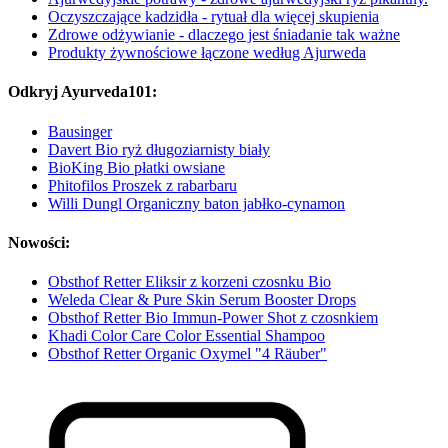
Oczyszczające kadzidła - rytuał dla więcej skupienia
Zdrowe odżywianie - dlaczego jest śniadanie tak ważne
Produkty żywnościowe łączone według Ajurweda
Odkryj Ayurveda101:
Bausinger
Davert Bio ryż długoziarnisty biały
BioKing Bio płatki owsiane
Phitofilos Proszek z rabarbaru
Willi Dungl Organiczny baton jabłko-cynamon
Nowości:
Obsthof Retter Eliksir z korzeni czosnku Bio
Weleda Clear & Pure Skin Serum Booster Drops
Obsthof Retter Bio Immun-Power Shot z czosnkiem
Khadi Color Care Color Essential Shampoo
Obsthof Retter Organic Oxymel "4 Räuber"