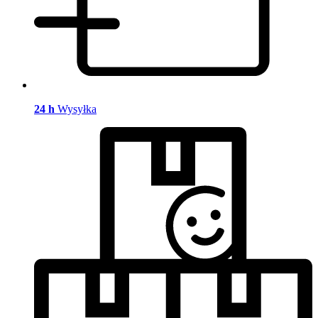
24 h
Wysyłka