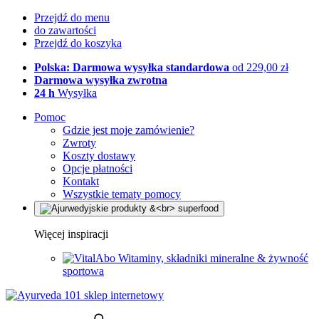
Przejdź do menu
do zawartości
Przejdź do koszyka
Polska: Darmowa wysyłka standardowa
od 229,00 zł
Darmowa wysyłka zwrotna
24 h
Wysyłka
Pomoc
Gdzie jest moje zamówienie?
Zwroty
Koszty dostawy
Opcje płatności
Kontakt
Wszystkie tematy pomocy
Więcej inspiracji
Witaminy, składniki mineralne & żywność
sportowa