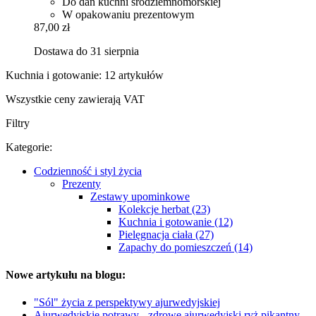
Do dań kuchni śródziemnomorskiej
W opakowaniu prezentowym
87,00 zł
Dostawa do 31 sierpnia
Kuchnia i gotowanie: 12 artykułów
Wszystkie ceny zawierają VAT
Filtry
Kategorie:
Codzienność i styl życia
Prezenty
Zestawy upominkowe
Kolekcje herbat (23)
Kuchnia i gotowanie (12)
Pielęgnacja ciała (27)
Zapachy do pomieszczeń (14)
Nowe artykułu na blogu:
"Sól" życia z perspektywy ajurwedyjskiej
Ajurwedyjskie potrawy - zdrowe ajurwedyjski ryż pikantny.