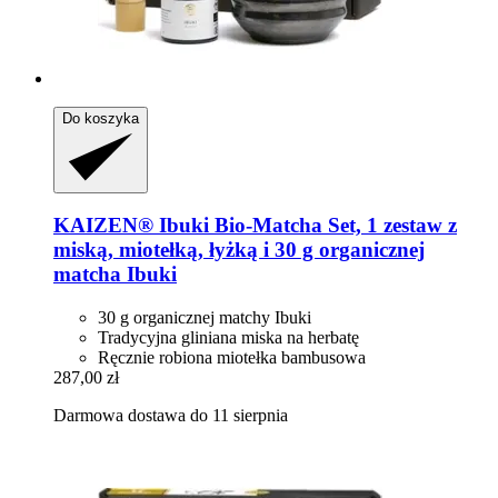
Do koszyka
KAIZEN®
Ibuki Bio-​Matcha Set, 1 zestaw z
miską, miotełką, łyżką i 30 g organicznej
matcha Ibuki
30 g organicznej matchy Ibuki
Tradycyjna gliniana miska na herbatę
Ręcznie robiona miotełka bambusowa
287,00 zł
Darmowa dostawa do 11 sierpnia