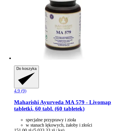
Do koszyka
4.9 (9)
Maharishi Ayurveda
MA 579 -​ Livomap
tabletki, 60 tabl. (60 tabletek)
specjalne przyprawy i zioła
w stanach lękowych, żałoby i złości
151,00 zł
(5 033,33 zł / kg)