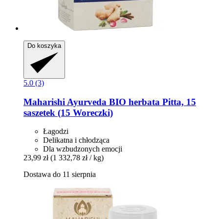
Do koszyka
5.0 (3)
Maharishi Ayurveda
BIO herbata Pitta, 15
saszetek (15 Woreczki)
Łagodzi
Delikatna i chłodząca
Dla wzbudzonych emocji
23,99 zł
(1 332,78 zł / kg)
Dostawa do 11 sierpnia