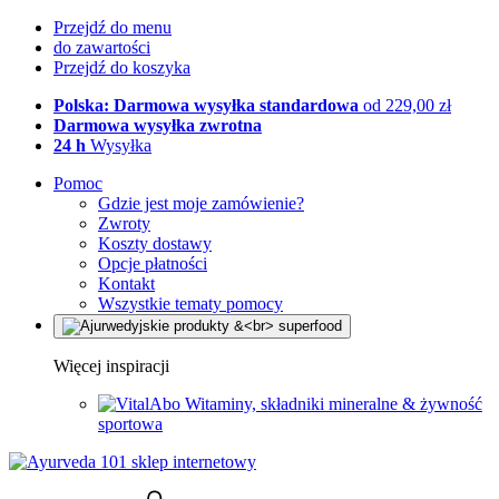
Przejdź do menu
do zawartości
Przejdź do koszyka
Polska: Darmowa wysyłka standardowa
od 229,00 zł
Darmowa wysyłka zwrotna
24 h
Wysyłka
Pomoc
Gdzie jest moje zamówienie?
Zwroty
Koszty dostawy
Opcje płatności
Kontakt
Wszystkie tematy pomocy
Więcej inspiracji
Witaminy, składniki mineralne & żywność
sportowa