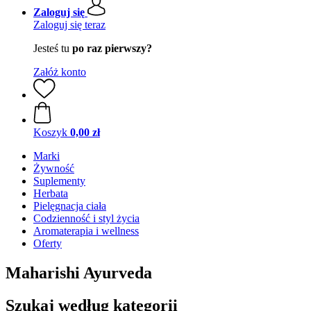
Zaloguj się
Zaloguj się teraz
Jesteś tu
po raz pierwszy?
Załóż konto
Koszyk
0,00 zł
Marki
Żywność
Suplementy
Herbata
Pielęgnacja ciała
Codzienność i styl życia
Aromaterapia i wellness
Oferty
Maharishi Ayurveda
Szukaj według kategorii