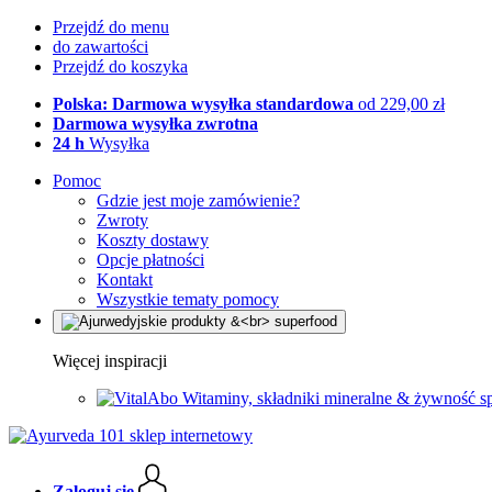
Przejdź do menu
do zawartości
Przejdź do koszyka
Polska: Darmowa wysyłka standardowa
od 229,00 zł
Darmowa wysyłka zwrotna
24 h
Wysyłka
Pomoc
Gdzie jest moje zamówienie?
Zwroty
Koszty dostawy
Opcje płatności
Kontakt
Wszystkie tematy pomocy
Więcej inspiracji
Witaminy, składniki mineralne & żywność s
Zaloguj się