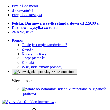
Przejdź do menu
do zawartości
Przejdź do koszyka
Polska: Darmowa wysyłka standardowa
od 229,00 zł
Darmowa wysyłka zwrotna
24 h
Wysyłka
Pomoc
Gdzie jest moje zamówienie?
Zwroty
Koszty dostawy
Opcje płatności
Kontakt
Wszystkie tematy pomocy
Więcej inspiracji
Witaminy, składniki mineralne & żywność
sportowa