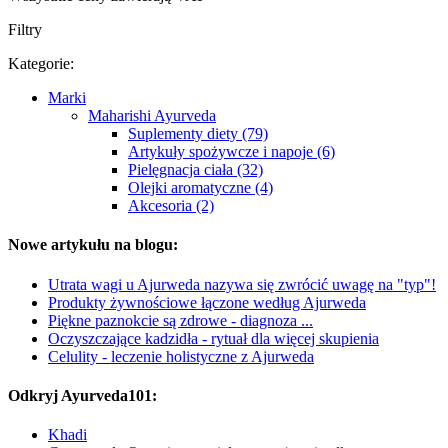
Filtry
Kategorie:
Marki
Maharishi Ayurveda
Suplementy diety (79)
Artykuły spożywcze i napoje (6)
Pielęgnacja ciała (32)
Olejki aromatyczne (4)
Akcesoria (2)
Nowe artykułu na blogu:
Utrata wagi u Ajurweda nazywa się zwrócić uwagę na "typ"!
Produkty żywnościowe łączone według Ajurweda
Piękne paznokcie są zdrowe - diagnoza ...
Oczyszczające kadzidła - rytuał dla więcej skupienia
Celulity - leczenie holistyczne z Ajurweda
Odkryj Ayurveda101:
Khadi