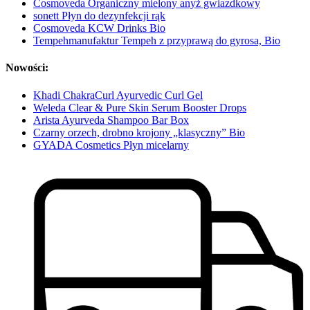
Cosmoveda Organiczny mielony anyż gwiazdkowy
sonett Płyn do dezynfekcji rąk
Cosmoveda KCW Drinks Bio
Tempehmanufaktur Tempeh z przyprawą do gyrosa, Bio
Nowości:
Khadi ChakraCurl Ayurvedic Curl Gel
Weleda Clear & Pure Skin Serum Booster Drops
Arista Ayurveda Shampoo Bar Box
Czarny orzech, drobno krojony „klasyczny” Bio
GYADA Cosmetics Płyn micelarny