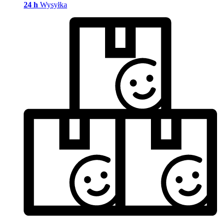
24 h
Wysyłka