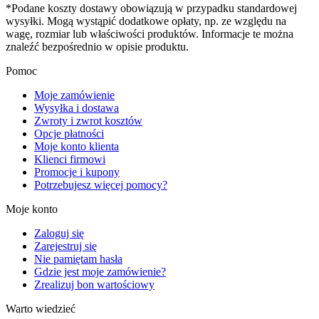
*Podane koszty dostawy obowiązują w przypadku standardowej
wysyłki. Mogą wystąpić dodatkowe opłaty, np. ze względu na
wagę, rozmiar lub właściwości produktów. Informacje te można
znaleźć bezpośrednio w opisie produktu.
Pomoc
Moje zamówienie
Wysyłka i dostawa
Zwroty i zwrot kosztów
Opcje płatności
Moje konto klienta
Klienci firmowi
Promocje i kupony
Potrzebujesz więcej pomocy?
Moje konto
Zaloguj się
Zarejestruj się
Nie pamiętam hasła
Gdzie jest moje zamówienie?
Zrealizuj bon wartościowy
Warto wiedzieć