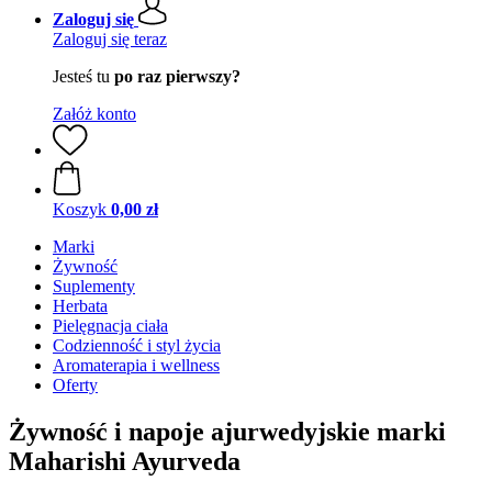
Zaloguj się
Zaloguj się teraz
Jesteś tu
po raz pierwszy?
Załóż konto
Koszyk
0,00 zł
Marki
Żywność
Suplementy
Herbata
Pielęgnacja ciała
Codzienność i styl życia
Aromaterapia i wellness
Oferty
Żywność i napoje ajurwedyjskie marki
Maharishi Ayurveda