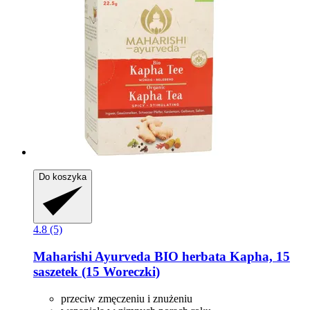
Do koszyka
4.8 (5)
Maharishi Ayurveda
BIO herbata Kapha, 15
saszetek (15 Woreczki)
przeciw zmęczeniu i znużeniu